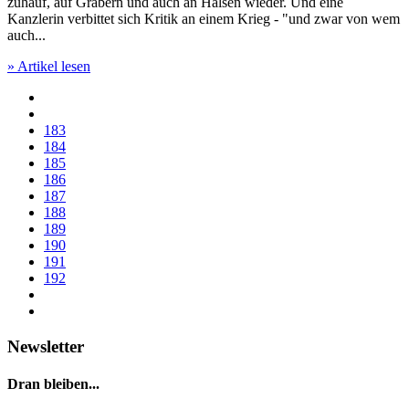
zuhauf, auf Gräbern und auch an Hälsen wieder. Und eine
Kanzlerin verbittet sich Kritik an einem Krieg - "und zwar von wem
auch...
» Artikel lesen
183
184
185
186
187
188
189
190
191
192
Newsletter
Dran bleiben...