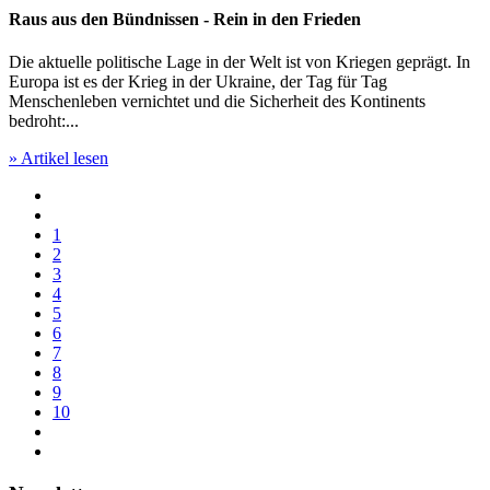
Raus aus den Bündnissen - Rein in den Frieden
Die aktuelle politische Lage in der Welt ist von Kriegen geprägt. In
Europa ist es der Krieg in der Ukraine, der Tag für Tag
Menschenleben vernichtet und die Sicherheit des Kontinents
bedroht:...
» Artikel lesen
1
2
3
4
5
6
7
8
9
10