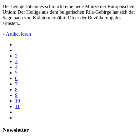
Der heilige Johannes schmückt eine neue Münze der Europäischen
Union: Der Heilige aus dem bulgarischen Rila-Gebirge hat sich der
Sage nach von Kräutern ernährt. Ob er der Bevölkerung des
ärmsten...
» Artikel lesen
2
3
4
5
6
7
8
9
10
11
Newsletter