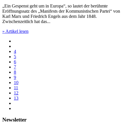
„Ein Gespenst geht um in Europa“, so lautet der berühmte
Eröffnungssatz des „Manifests der Kommunistischen Partei“ von
Karl Marx und Friedrich Engels aus dem Jahr 1848.
Zwischenzeitlich hat das...
» Artikel lesen
4
5
6
7
8
9
10
11
12
13
Newsletter