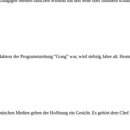
chlägigen Medien rauschen wissend mit den Seite oder flimmern schlau m
kteur der Programmzeitung "Gong" war, wird siebzig Jahre alt. Heute e
onischen Medien geben der Hoffnung ein Gesicht. Es gehört dem Chef de