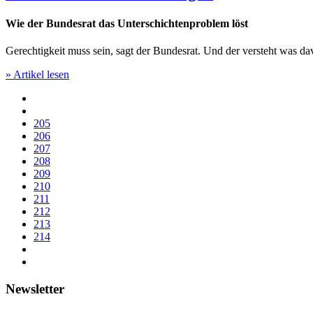
Wie der Bundesrat das Unterschichtenproblem löst
Gerechtigkeit muss sein, sagt der Bundesrat. Und der versteht was da
» Artikel lesen
205
206
207
208
209
210
211
212
213
214
Newsletter