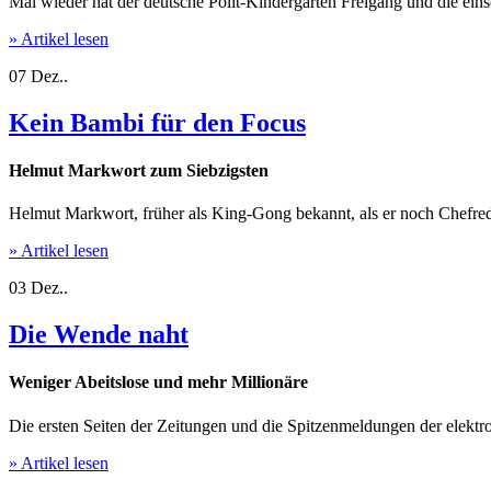
Mal wieder hat der deutsche Polit-Kindergarten Freigang und die eins
» Artikel lesen
07
Dez..
Kein Bambi für den Focus
Helmut Markwort zum Siebzigsten
Helmut Markwort, früher als King-Gong bekannt, als er noch Chefreda
» Artikel lesen
03
Dez..
Die Wende naht
Weniger Abeitslose und mehr Millionäre
Die ersten Seiten der Zeitungen und die Spitzenmeldungen der elektr
» Artikel lesen