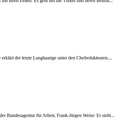
it ihren Zeilen. Es geht um die Türkei und deren Beitritt...
rklärt der letzte Langhaarige unter den Chefredakteuren,...
r Bundesagentur für Arbeit, Frank-Jürgen Weise: Er sieht...