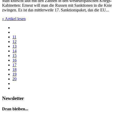
Man knirscht laut mit den Zähnen in den westeuropäischen Kriegs-
Kabinetten: Erneut will man die Russen mit Sanktionen in die Knie
zwingen. Es ist das mittlerweile 17. Sanktionspaket, das die EU...
» Artikel lesen
11
12
13
14
15
16
17
18
19
20
Newsletter
Dran bleiben...