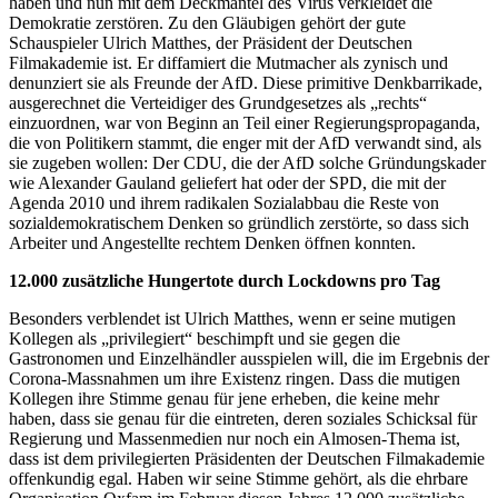
haben und nun mit dem Deckmantel des Virus verkleidet die
Demokratie zerstören. Zu den Gläubigen gehört der gute
Schauspieler Ulrich Matthes, der Präsident der Deutschen
Filmakademie ist. Er diffamiert die Mutmacher als zynisch und
denunziert sie als Freunde der AfD. Diese primitive Denkbarrikade,
ausgerechnet die Verteidiger des Grundgesetzes als „rechts“
einzuordnen, war von Beginn an Teil einer Regierungspropaganda,
die von Politikern stammt, die enger mit der AfD verwandt sind, als
sie zugeben wollen: Der CDU, die der AfD solche Gründungskader
wie Alexander Gauland geliefert hat oder der SPD, die mit der
Agenda 2010 und ihrem radikalen Sozialabbau die Reste von
sozialdemokratischem Denken so gründlich zerstörte, so dass sich
Arbeiter und Angestellte rechtem Denken öffnen konnten.
12.000 zusätzliche Hungertote durch Lockdowns pro Tag
Besonders verblendet ist Ulrich Matthes, wenn er seine mutigen
Kollegen als „privilegiert“ beschimpft und sie gegen die
Gastronomen und Einzelhändler ausspielen will, die im Ergebnis der
Corona-Massnahmen um ihre Existenz ringen. Dass die mutigen
Kollegen ihre Stimme genau für jene erheben, die keine mehr
haben, dass sie genau für die eintreten, deren soziales Schicksal für
Regierung und Massenmedien nur noch ein Almosen-Thema ist,
dass ist dem privilegierten Präsidenten der Deutschen Filmakademie
offenkundig egal. Haben wir seine Stimme gehört, als die ehrbare