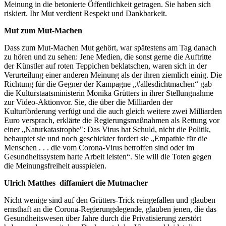
Meinung in die betonierte Öffentlichkeit getragen. Sie haben sich
riskiert. Ihr Mut verdient Respekt und Dankbarkeit.
Mut zum Mut-Machen
Dass zum Mut-Machen Mut gehört, war spätestens am Tag danach
zu hören und zu sehen: Jene Medien, die sonst gerne die Auftritte
der Künstler auf roten Teppichen beklatschen, waren sich in der
Verurteilung einer anderen Meinung als der ihren ziemlich einig. Die
Richtung für die Gegner der Kampagne „#allesdichtmachen“ gab
die Kulturstaatsministerin Monika Grütters in ihrer Stellungnahme
zur Video-Aktionvor. Sie, die über die Milliarden der
Kulturförderung verfügt und die auch gleich weitere zwei Milliarden
Euro versprach, erklärte die Regierungsmaßnahmen als Rettung vor
einer „Naturkatastrophe": Das Virus hat Schuld, nicht die Politik,
behauptet sie und noch geschickter fordert sie „Empathie für die
Menschen . . . die vom Corona-Virus betroffen sind oder im
Gesundheitssystem harte Arbeit leisten“. Sie will die Toten gegen
die Meinungsfreiheit ausspielen.
Ulrich Matthes diffamiert die Mutmacher
Nicht wenige sind auf den Grütters-Trick reingefallen und glauben
ernsthaft an die Corona-Regierungslegende, glauben jenen, die das
Gesundheitswesen über Jahre durch die Privatisierung zerstört