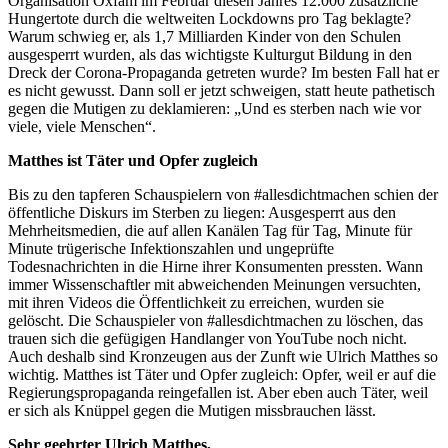
Organisation Oxfam im Februar diesen Jahres 12.000 zusätzliche
Hungertote durch die weltweiten Lockdowns pro Tag beklagte?
Warum schwieg er, als 1,7 Milliarden Kinder von den Schulen
ausgesperrt wurden, als das wichtigste Kulturgut Bildung in den
Dreck der Corona-Propaganda getreten wurde? Im besten Fall hat er
es nicht gewusst. Dann soll er jetzt schweigen, statt heute pathetisch
gegen die Mutigen zu deklamieren: „Und es sterben nach wie vor
viele, viele Menschen“.
Matthes ist Täter und Opfer zugleich
Bis zu den tapferen Schauspielern von #allesdichtmachen schien der
öffentliche Diskurs im Sterben zu liegen: Ausgesperrt aus den
Mehrheitsmedien, die auf allen Kanälen Tag für Tag, Minute für
Minute trügerische Infektionszahlen und ungeprüfte
Todesnachrichten in die Hirne ihrer Konsumenten pressten. Wann
immer Wissenschaftler mit abweichenden Meinungen versuchten,
mit ihren Videos die Öffentlichkeit zu erreichen, wurden sie
gelöscht. Die Schauspieler von #allesdichtmachen zu löschen, das
trauen sich die gefügigen Handlanger von YouTube noch nicht.
Auch deshalb sind Kronzeugen aus der Zunft wie Ulrich Matthes so
wichtig. Matthes ist Täter und Opfer zugleich: Opfer, weil er auf die
Regierungspropaganda reingefallen ist. Aber eben auch Täter, weil
er sich als Knüppel gegen die Mutigen missbrauchen lässt.
Sehr geehrter Ulrich Matthes,