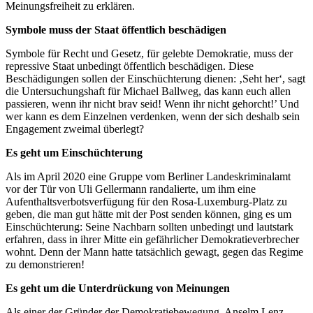
Meinungsfreiheit zu erklären.
Symbole muss der Staat öffentlich beschädigen
Symbole für Recht und Gesetz, für gelebte Demokratie, muss der
repressive Staat unbedingt öffentlich beschädigen. Diese
Beschädigungen sollen der Einschüchterung dienen: ‚Seht her‘, sagt
die Untersuchungshaft für Michael Ballweg, das kann euch allen
passieren, wenn ihr nicht brav seid! Wenn ihr nicht gehorcht!’ Und
wer kann es dem Einzelnen verdenken, wenn der sich deshalb sein
Engagement zweimal überlegt?
Es geht um Einschüchterung
Als im April 2020 eine Gruppe vom Berliner Landeskriminalamt
vor der Tür von Uli Gellermann randalierte, um ihm eine
Aufenthaltsverbotsverfügung für den Rosa-Luxemburg-Platz zu
geben, die man gut hätte mit der Post senden können, ging es um
Einschüchterung: Seine Nachbarn sollten unbedingt und lautstark
erfahren, dass in ihrer Mitte ein gefährlicher Demokratieverbrecher
wohnt. Denn der Mann hatte tatsächlich gewagt, gegen das Regime
zu demonstrieren!
Es geht um die Unterdrückung von Meinungen
Als einer der Gründer der Demokratiebewegung, Anselm Lenz,