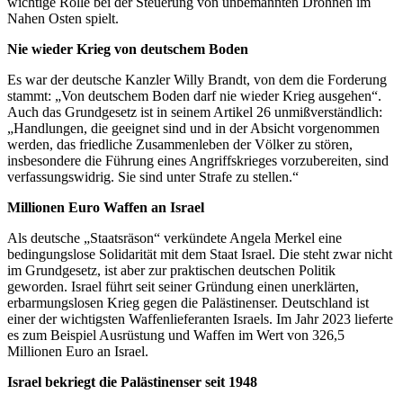
wichtige Rolle bei der Steuerung von unbemannten Drohnen im
Nahen Osten spielt.
Nie wieder Krieg von deutschem Boden
Es war der deutsche Kanzler Willy Brandt, von dem die Forderung
stammt: „Von deutschem Boden darf nie wieder Krieg ausgehen“.
Auch das Grundgesetz ist in seinem Artikel 26 unmißverständlich:
„Handlungen, die geeignet sind und in der Absicht vorgenommen
werden, das friedliche Zusammenleben der Völker zu stören,
insbesondere die Führung eines Angriffskrieges vorzubereiten, sind
verfassungswidrig. Sie sind unter Strafe zu stellen.“
Millionen Euro Waffen an Israel
Als deutsche „Staatsräson“ verkündete Angela Merkel eine
bedingungslose Solidarität mit dem Staat Israel. Die steht zwar nicht
im Grundgesetz, ist aber zur praktischen deutschen Politik
geworden. Israel führt seit seiner Gründung einen unerklärten,
erbarmungslosen Krieg gegen die Palästinenser. Deutschland ist
einer der wichtigsten Waffenlieferanten Israels. Im Jahr 2023 lieferte
es zum Beispiel Ausrüstung und Waffen im Wert von 326,5
Millionen Euro an Israel.
Israel bekriegt die Palästinenser seit 1948