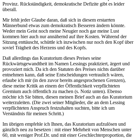
Provinz. Rückständigkeit, demokratische Defizite gibt es leider
überall.
Mir fehlt jeder Glaube daran, daß sich in diesem erstarrten
Männerbund etwas zum demokratisch Besseren ändern könnte.
Weder mein Geist noch meine Neugier noch gar meine Lust
kommen hier auch nur annähernd auf ihre Kosten. Während der
Sitzung enttäuscht, schüttle ich inzwischen nur noch den Kopf über
soviel Trägheit des Herzens und des Kopfs.
Daß allerdings das Kuratorium dieses Preises seine
Rückwärtsgewandtheit im Namen Lessings praktiziert, ärgert und
provoziert mich. Da ich den Statuten des Preises nichts darüber
entnehmen kann, daß seine Entscheidungen vertraulich wären,
erlaube ich mir (in den zuvor bereits angesprochenen Grenzen),
diese meine Kritik an einem der Öffentlichkeit verpflichteten
Gremium auch öffentlich zu machen (s. Notiz unten). Ebenso
möchte ich Sie bitten, diesen meinen Brief auch an das Kuratorium
weiterzuleiten. (Die zwei seiner Mitglieder, die an dem Lessing
verpflichteten Anspruch festzuhalten suchten, bitte ich um
Verständnis für meinen Schritt.)
Im übrigen empfehle ich Ihnen, das Kuratorium aufzulösen und
gänzlich neu zu besetzen : mit einer Mehrheit von Menschen unter
60, mit weniger Prof.Dr. und mit einer Geschlechterproportion, die