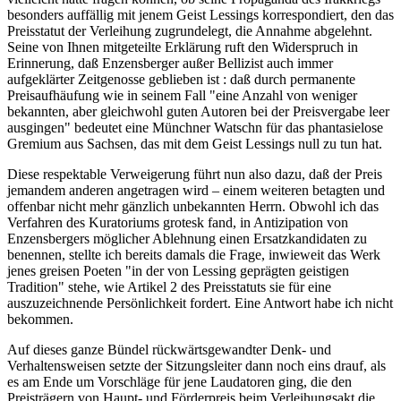
besonders auffällig mit jenem Geist Lessings korrespondiert, den das
Preisstatut der Verleihung zugrundelegt, die Annahme abgelehnt.
Seine von Ihnen mitgeteilte Erklärung ruft den Widerspruch in
Erinnerung, daß Enzensberger außer Bellizist auch immer
aufgeklärter Zeitgenosse geblieben ist : daß durch permanente
Preisaufhäufung wie in seinem Fall "eine Anzahl von weniger
bekannten, aber gleichwohl guten Autoren bei der Preisvergabe leer
ausgingen" bedeutet eine Münchner Watschn für das phantasielose
Gremium aus Sachsen, das mit dem Geist Lessings null zu tun hat.
Diese respektable Verweigerung führt nun also dazu, daß der Preis
jemandem anderen angetragen wird – einem weiteren betagten und
offenbar nicht mehr gänzlich unbekannten Herrn. Obwohl ich das
Verfahren des Kuratoriums grotesk fand, in Antizipation von
Enzensbergers möglicher Ablehnung einen Ersatzkandidaten zu
benennen, stellte ich bereits damals die Frage, inwieweit das Werk
jenes greisen Poeten "in der von Lessing geprägten geistigen
Tradition" stehe, wie Artikel 2 des Preisstatuts sie für eine
auszuzeichnende Persönlichkeit fordert. Eine Antwort habe ich nicht
bekommen.
Auf dieses ganze Bündel rückwärtsgewandter Denk- und
Verhaltensweisen setzte der Sitzungsleiter dann noch eins drauf, als
es am Ende um Vorschläge für jene Laudatoren ging, die den
Preisträgern von Haupt- und Förderpreis beim Verleihungsakt die