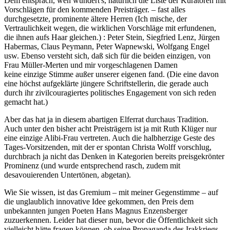
Dem entsprach, wen wundert's, natürlich die Liste der Kuratoren mit
Vorschlägen für den kommenden Preisträger. – fast alles
durchgesetzte, prominente ältere Herren (Ich mische, der
Vertraulichkeit wegen, die wirklichen Vorschläge mit erfundenen,
die ihnen aufs Haar gleichen.) : Peter Stein, Siegfried Lenz, Jürgen
Habermas, Claus Peymann, Peter Wapnewski, Wolfgang Engel
usw. Ebenso versteht sich, daß sich für die beiden einzigen, von
Frau Müller-Merten und mir vorgeschlagenen Damen
keine einzige Stimme außer unserer eigenen fand. (Die eine davon
eine höchst aufgeklärte jüngere Schriftstellerin, die gerade auch
durch ihr zivilcouragiertes politisches Engagement von sich reden
gemacht hat.)
Aber das hat ja in diesem abartigen Elferrat durchaus Tradition.
Auch unter den bisher acht Preisträgern ist ja mit Ruth Klüger nur
eine einzige Alibi-Frau vertreten. Auch die halbherzige Geste des
Tages-Vorsitzenden, mit der er spontan Christa Wolff vorschlug,
durchbrach ja nicht das Denken in Kategorien bereits preisgekrönter
Prominenz (und wurde entsprechend rasch, zudem mit
desavouierenden Untertönen, abgetan).
Wie Sie wissen, ist das Gremium – mit meiner Gegenstimme – auf
die unglaublich innovative Idee gekommen, den Preis dem
unbekannten jungen Poeten Hans Magnus Enzensberger
zuzuerkennen. Leider hat dieser nun, bevor die Öffentlichkeit sich
vielleicht hätte fragen können, ob seine Propaganda des Irakkriegs