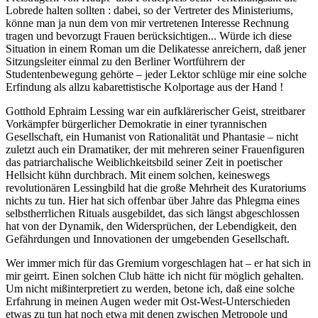
Lobrede halten sollten : dabei, so der Vertreter des Ministeriums,
könne man ja nun dem von mir vertretenen Interesse Rechnung
tragen und bevorzugt Frauen berücksichtigen... Würde ich diese
Situation in einem Roman um die Delikatesse anreichern, daß jener
Sitzungsleiter einmal zu den Berliner Wortführern der
Studentenbewegung gehörte – jeder Lektor schlüge mir eine solche
Erfindung als allzu kabarettistische Kolportage aus der Hand !
Gotthold Ephraim Lessing war ein aufklärerischer Geist, streitbarer
Vorkämpfer bürgerlicher Demokratie in einer tyrannischen
Gesellschaft, ein Humanist von Rationalität und Phantasie – nicht
zuletzt auch ein Dramatiker, der mit mehreren seiner Frauenfiguren
das patriarchalische Weiblichkeitsbild seiner Zeit in poetischer
Hellsicht kühn durchbrach. Mit einem solchen, keineswegs
revolutionären Lessingbild hat die große Mehrheit des Kuratoriums
nichts zu tun. Hier hat sich offenbar über Jahre das Phlegma eines
selbstherrlichen Rituals ausgebildet, das sich längst abgeschlossen
hat von der Dynamik, den Widersprüchen, der Lebendigkeit, den
Gefährdungen und Innovationen der umgebenden Gesellschaft.
Wer immer mich für das Gremium vorgeschlagen hat – er hat sich in
mir geirrt. Einen solchen Club hätte ich nicht für möglich gehalten.
Um nicht mißinterpretiert zu werden, betone ich, daß eine solche
Erfahrung in meinen Augen weder mit Ost-West-Unterschieden
etwas zu tun hat noch etwa mit denen zwischen Metropole und