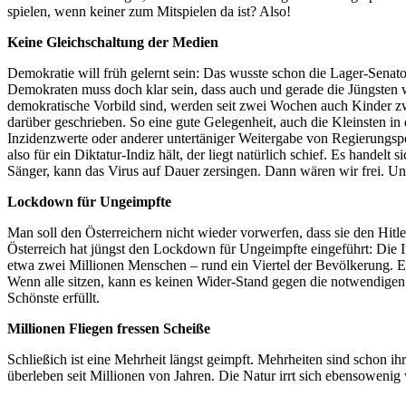
spielen, wenn keiner zum Mitspielen da ist? Also!
Keine Gleichschaltung der Medien
Demokratie will früh gelernt sein: Das wusste schon die Lager-Sena
Demokraten muss doch klar sein, dass auch und gerade die Jüngsten w
demokratische Vorbild sind, werden seit zwei Wochen auch Kinder zwi
darüber geschrieben. So eine gute Gelegenheit, auch die Kleinsten
Inzidenzwerte oder anderer untertäniger Weitergabe von Regierungspos
also für ein Diktatur-Indiz hält, der liegt natürlich schief. Es hande
Sänger, kann das Virus auf Dauer zersingen. Dann wären wir frei. Und
Lockdown für Ungeimpfte
Man soll den Österreichern nicht wieder vorwerfen, dass sie den Hit
Österreich hat jüngst den Lockdown für Ungeimpfte eingeführt: Die 
etwa zwei Millionen Menschen – rund ein Viertel der Bevölkerung. Es
Wenn alle sitzen, kann es keinen Wider-Stand gegen die notwendige
Schönste erfüllt.
Millionen Fliegen fressen Scheiße
Schließich ist eine Mehrheit längst geimpft. Mehrheiten sind schon 
überleben seit Millionen von Jahren. Die Natur irrt sich ebensowenig