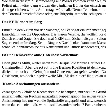
Wie man in diesem Zusammenhang auf Polizei kommen kann? Na, zwar
Polizei nicht wäre, dann würden die dämlichen Bürger das einfach ma
dann geschehen würde. Anderntags wären alle Demo-Teilnehmer tot. We
der Corona-Herrschaft diese oder jene Bürgerin, rempeln, schlagen u
Das NEIN endet im Sarg
Früher, in den Zeiten vor der Vorsorge, soll es sogar ein Parlament
Einrichtung wie die Opposition. Das waren Vereine, die wollten vor
tödlich enden! Sagen Sie doch mal NEIN zum Sicherheitsgurt! Schon 
Sagern enden: Im Sarg. Schon längeres Nachdenken kann zum Massen-E
schnelles Zentralkomitee aus Kanzleramt und Bundesländerchefs, das 
Ist eine Demokratie ohne Unterhose vorstellbar?
Oben gibt es Mutti, weiter unten zum Beispiel die tapfere Berliner Ge
Ungeimpften!“ Aber die rot-rot-grüne Berliner Koalition ist dem kon
dürfen nur noch von Geimpften und Genesenen ausgeübt werden. Na,
Gesichtern, wo doch ein jeder weiß: Mit „Maske runter“ fängt es an u
Kranke Anschauungen aussondern
Zwar gibt es kleinliche Rechthaber, die behaupten, nur weil im Grun
unterschiedlichen Rechten aufspalten. Papperlapapp! Im selben veral
Anschauung hat, nur weil die Spritzstoffe ungeprüft und unwissensch
wenn das eine nicht gilt, warum soll das andere gelten? Paragraphenr