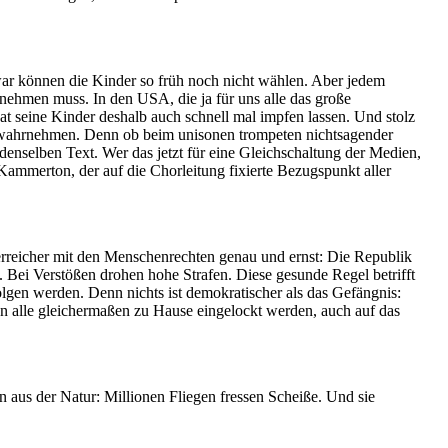
war können die Kinder so früh noch nicht wählen. Aber jedem
nehmen muss. In den USA, die ja für uns alle das große
t seine Kinder deshalb auch schnell mal impfen lassen. Und stolz
h wahrnehmen. Denn ob beim unisonen trompeten nichtsagender
denselben Text. Wer das jetzt für eine Gleichschaltung der Medien,
r Kammerton, der auf die Chorleitung fixierte Bezugspunkt aller
terreicher mit den Menschenrechten genau und ernst: Die Republik
 Bei Verstößen drohen hohe Strafen. Diese gesunde Regel betrifft
lgen werden. Denn nichts ist demokratischer als das Gefängnis:
 alle gleichermaßen zu Hause eingelockt werden, auch auf das
 aus der Natur: Millionen Fliegen fressen Scheiße. Und sie