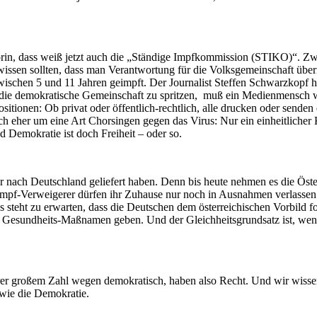
torin, dass weiß jetzt auch die „Ständige Impfkommission (STIKO)“. Z
issen sollten, dass man Verantwortung für die Volksgemeinschaft über
schen 5 und 11 Jahren geimpft. Der Journalist Steffen Schwarzkopf ha
 in die demokratische Gemeinschaft zu spritzen, muß ein Medienmensc
itionen: Ob privat oder öffentlich-rechtlich, alle drucken oder senden 
lt sich eher um eine Art Chorsingen gegen das Virus: Nur ein einheitliche
 Demokratie ist doch Freiheit – oder so.
ler nach Deutschland geliefert haben. Denn bis heute nehmen es die Ös
Impf-Verweigerer dürfen ihr Zuhause nur noch in Ausnahmen verlassen.
 steht zu erwarten, dass die Deutschen dem österreichischen Vorbild fo
n Gesundheits-Maßnamen geben. Und der Gleichheitsgrundsatz ist, wenn
ihrer großem Zahl wegen demokratisch, haben also Recht. Und wir wissen
 wie die Demokratie.