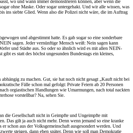
passt, wo und wann immer demonstrieren können, aber wenn die
t sogar ohne Maske. Oder sogar untergehakt. Und wir alle wissen, was
 ins siebte Glied. Wenn also die Polizei nicht wäre, die im Auftrag
 abgewogen und abgestimmt hatte. Es gab sogar so eine sonderbare
l NEIN sagen. Jeder vernünftige Mensch weiß: Nein sagen kann
rfer und Städte aus. So oder so ähnlich wird es mit allen NEIN-
ibt es statt des höchst ungesunden Bundestags ein kleines,
s abhängig zu machen. Gut, sie hat noch nicht gesagt „Kauft nicht bei
kratische Fälle schon mal gefolgt: Private Feiern ab 20 Personen
 nach orgiastischen Handlungen wie Umarmungen, nach total nackten
erhose vorstellbar? Na, sehen Sie.
an die Gesellschaft nicht in Geimpfte und Ungeimpfte mit
en. Das gilt ja auch nicht mehr. Denn wenn jemand so eine kranke
uss er schon aus der Volksgemeinschaft ausgesondert werden. Und
enzwerte steigen, dann eben später. Denn wie soll man Demokratie