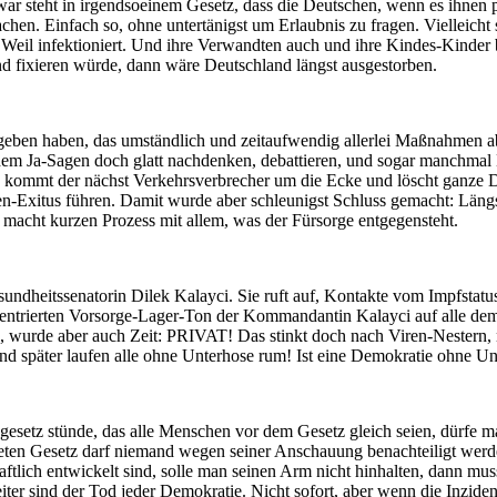
 steht in irgendsoeinem Gesetz, dass die Deutschen, wenn es ihnen 
chen. Einfach so, ohne untertänigst um Erlaubnis zu fragen. Vielleich
il infektioniert. Und ihre Verwandten auch und ihre Kindes-Kinder bis
nd fixieren würde, dann wäre Deutschland längst ausgestorben.
 gegeben haben, das umständlich und zeitaufwendig allerlei Maßnahmen
 dem Ja-Sagen doch glatt nachdenken, debattieren, und sogar manchma
kommt der nächst Verkehrsverbrecher um die Ecke und löscht ganze Dö
xitus führen. Damit wurde aber schleunigst Schluss gemacht: Längst g
macht kurzen Prozess mit allem, was der Fürsorge entgegensteht.
sundheitssenatorin Dilek Kalayci. Sie ruft auf, Kontakte vom Impfstatu
zentrierten Vorsorge-Lager-Ton der Kommandantin Kalayci auf alle demo
 wurde aber auch Zeit: PRIVAT! Das stinkt doch nach Viren-Nestern,
nd später laufen alle ohne Unterhose rum! Ist eine Demokratie ohne Unt
dgesetz stünde, das alle Menschen vor dem Gesetz gleich seien, dürfe m
teten Gesetz darf niemand wegen seiner Anschauung benachteiligt werd
aftlich entwickelt sind, solle man seinen Arm nicht hinhalten, dann m
eiter sind der Tod jeder Demokratie. Nicht sofort, aber wenn die Inzid