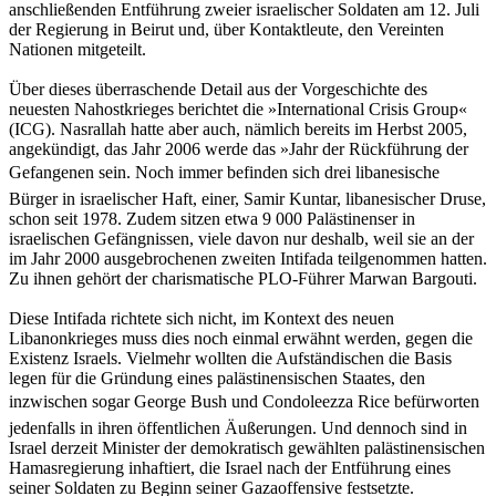
anschließenden Entführung zweier israelischer Soldaten am 12. Juli
der Regierung in Beirut und, über Kontaktleute, den Vereinten
Nationen mitgeteilt.
Über dieses überraschende Detail aus der Vorgeschichte des
neuesten Nahostkrieges berichtet die »International Crisis Group«
(ICG). Nasrallah hatte aber auch, nämlich bereits im Herbst 2005,
angekündigt, das Jahr 2006 werde das »Jahr der Rückführung der
Gefangenen sein. Noch immer befinden sich drei libanesische
Bürger in israelischer Haft, einer, Samir Kuntar, libanesischer Druse,
schon seit 1978. Zudem sitzen etwa 9 000 Palästinenser in
israelischen Gefängnissen, viele davon nur deshalb, weil sie an der
im Jahr 2000 ausgebrochenen zweiten Intifada teilgenommen hatten.
Zu ihnen gehört der charismatische PLO-Führer Marwan Bargouti.
Diese Intifada richtete sich nicht, im Kontext des neuen
Libanonkrieges muss dies noch einmal erwähnt werden, gegen die
Existenz Israels. Vielmehr wollten die Aufständischen die Basis
legen für die Gründung eines palästinensischen Staates, den
inzwischen sogar George Bush und Condoleezza Rice befürworten 
jedenfalls in ihren öffentlichen Äußerungen. Und dennoch sind in
Israel derzeit Minister der demokratisch gewählten palästinensischen
Hamasregierung inhaftiert, die Israel nach der Entführung eines
seiner Soldaten zu Beginn seiner Gazaoffensive festsetzte.