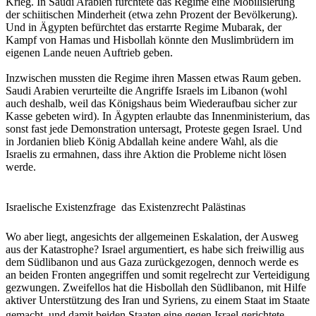
Krieg. In Saudi Arabien fürchtete das Regime eine Mobilisierung
der schiitischen Minderheit (etwa zehn Prozent der Bevölkerung).
Und in Ägypten befürchtet das erstarrte Regime Mubarak, der
Kampf von Hamas und Hisbollah könnte den Muslimbrüdern im
eigenen Lande neuen Auftrieb geben.
Inzwischen mussten die Regime ihren Massen etwas Raum geben.
Saudi Arabien verurteilte die Angriffe Israels im Libanon (wohl
auch deshalb, weil das Königshaus beim Wiederaufbau sicher zur
Kasse gebeten wird). In Ägypten erlaubte das Innenministerium, das
sonst fast jede Demonstration untersagt, Proteste gegen Israel. Und
in Jordanien blieb König Abdallah keine andere Wahl, als die
Israelis zu ermahnen, dass ihre Aktion die Probleme nicht lösen
werde.
Israelische Existenzfrage  das Existenzrecht Palästinas
Wo aber liegt, angesichts der allgemeinen Eskalation, der Ausweg
aus der Katastrophe? Israel argumentiert, es habe sich freiwillig aus
dem Südlibanon und aus Gaza zurückgezogen, dennoch werde es
an beiden Fronten angegriffen und somit regelrecht zur Verteidigung
gezwungen. Zweifellos hat die Hisbollah den Südlibanon, mit Hilfe
aktiver Unterstützung des Iran und Syriens, zu einem Staat im Staate
gemacht  und damit beiden Staaten eine gegen Israel gerichtete