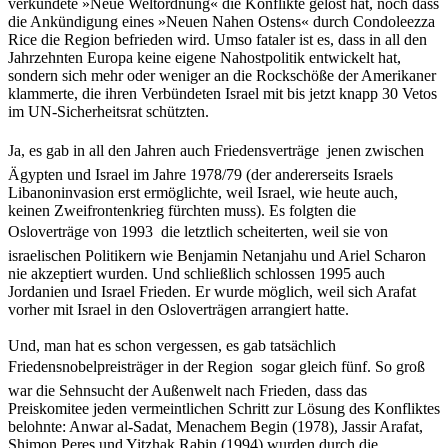
verkündete »Neue Weltordnung« die Konflikte gelöst hat, noch dass
die Ankündigung eines »Neuen Nahen Ostens« durch Condoleezza
Rice die Region befrieden wird. Umso fataler ist es, dass in all den
Jahrzehnten Europa keine eigene Nahostpolitik entwickelt hat,
sondern sich mehr oder weniger an die Rockschöße der Amerikaner
klammerte, die ihren Verbündeten Israel mit bis jetzt knapp 30 Vetos
im UN-Sicherheitsrat schützten.
Ja, es gab in all den Jahren auch Friedensverträge  jenen zwischen
Ägypten und Israel im Jahre 1978/79 (der andererseits Israels
Libanoninvasion erst ermöglichte, weil Israel, wie heute auch,
keinen Zweifrontenkrieg fürchten muss). Es folgten die
Osloverträge von 1993  die letztlich scheiterten, weil sie von
israelischen Politikern wie Benjamin Netanjahu und Ariel Scharon
nie akzeptiert wurden. Und schließlich schlossen 1995 auch
Jordanien und Israel Frieden. Er wurde möglich, weil sich Arafat
vorher mit Israel in den Osloverträgen arrangiert hatte.
Und, man hat es schon vergessen, es gab tatsächlich
Friedensnobelpreisträger in der Region  sogar gleich fünf. So groß
war die Sehnsucht der Außenwelt nach Frieden, dass das
Preiskomitee jeden vermeintlichen Schritt zur Lösung des Konfliktes
belohnte: Anwar al-Sadat, Menachem Begin (1978), Jassir Arafat,
Shimon Peres und Yitzhak Rabin (1994) wurden durch die