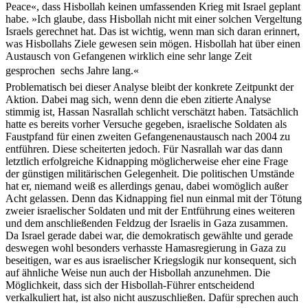
Peace«, dass Hisbollah keinen umfassenden Krieg mit Israel geplant
habe. »Ich glaube, dass Hisbollah nicht mit einer solchen Vergeltung
Israels gerechnet hat. Das ist wichtig, wenn man sich daran erinnert,
was Hisbollahs Ziele gewesen sein mögen. Hisbollah hat über einen
Austausch von Gefangenen wirklich eine sehr lange Zeit
gesprochen  sechs Jahre lang.«
Problematisch bei dieser Analyse bleibt der konkrete Zeitpunkt der
Aktion. Dabei mag sich, wenn denn die eben zitierte Analyse
stimmig ist, Hassan Nasrallah schlicht verschätzt haben. Tatsächlich
hatte es bereits vorher Versuche gegeben, israelische Soldaten als
Faustpfand für einen zweiten Gefangenenaustausch nach 2004 zu
entführen. Diese scheiterten jedoch. Für Nasrallah war das dann
letztlich erfolgreiche Kidnapping möglicherweise eher eine Frage
der günstigen militärischen Gelegenheit. Die politischen Umstände
hat er, niemand weiß es allerdings genau, dabei womöglich außer
Acht gelassen. Denn das Kidnapping fiel nun einmal mit der Tötung
zweier israelischer Soldaten und mit der Entführung eines weiteren
und dem anschließenden Feldzug der Israelis in Gaza zusammen.
Da Israel gerade dabei war, die demokratisch gewählte und gerade
deswegen wohl besonders verhasste Hamasregierung in Gaza zu
beseitigen, war es aus israelischer Kriegslogik nur konsequent, sich
auf ähnliche Weise nun auch der Hisbollah anzunehmen. Die
Möglichkeit, dass sich der Hisbollah-Führer entscheidend
verkalkuliert hat, ist also nicht auszuschließen. Dafür sprechen auch