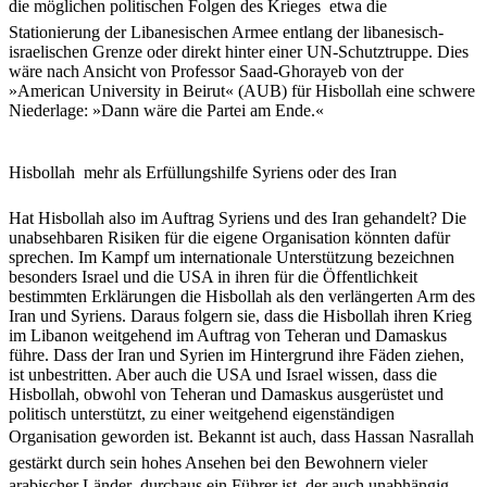
die möglichen politischen Folgen des Krieges  etwa die
Stationierung der Libanesischen Armee entlang der libanesisch-
israelischen Grenze oder direkt hinter einer UN-Schutztruppe. Dies
wäre nach Ansicht von Professor Saad-Ghorayeb von der
»American University in Beirut« (AUB) für Hisbollah eine schwere
Niederlage: »Dann wäre die Partei am Ende.«
Hisbollah  mehr als Erfüllungshilfe Syriens oder des Iran
Hat Hisbollah also im Auftrag Syriens und des Iran gehandelt? Die
unabsehbaren Risiken für die eigene Organisation könnten dafür
sprechen. Im Kampf um internationale Unterstützung bezeichnen
besonders Israel und die USA in ihren für die Öffentlichkeit
bestimmten Erklärungen die Hisbollah als den verlängerten Arm des
Iran und Syriens. Daraus folgern sie, dass die Hisbollah ihren Krieg
im Libanon weitgehend im Auftrag von Teheran und Damaskus
führe. Dass der Iran und Syrien im Hintergrund ihre Fäden ziehen,
ist unbestritten. Aber auch die USA und Israel wissen, dass die
Hisbollah, obwohl von Teheran und Damaskus ausgerüstet und
politisch unterstützt, zu einer weitgehend eigenständigen
Organisation geworden ist. Bekannt ist auch, dass Hassan Nasrallah 
gestärkt durch sein hohes Ansehen bei den Bewohnern vieler
arabischer Länder  durchaus ein Führer ist, der auch unabhängig