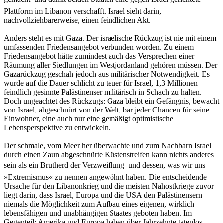
Plattform im Libanon verschafft. Israel sieht darin,
nachvollziehbarerweise, einen feindlichen Akt.
Anders steht es mit Gaza. Der israelische Rückzug ist nie mit einem
umfassenden Friedensangebot verbunden worden. Zu einem
Friedensangebot hätte zumindest auch das Versprechen einer
Räumung aller Siedlungen im Westjordanland gehören müssen. Der
Gazarückzug geschah jedoch aus militärischer Notwendigkeit. Es
wurde auf die Dauer schlicht zu teuer für Israel, 1,3 Millionen
feindlich gesinnte Palästinenser militärisch in Schach zu halten.
Doch ungeachtet des Rückzugs: Gaza bleibt ein Gefängnis, bewacht
von Israel, abgeschnürt von der Welt, bar jeder Chancen für seine
Einwohner, eine auch nur eine gemäßigt optimistische
Lebensperspektive zu entwickeln.
Der schmale, vom Meer her überwachte und zum Nachbarn Israel
durch einen Zaun abgeschnürte Küstenstreifen kann nichts anderes
sein als ein Brutherd der Verzweiflung  und dessen, was wir uns
»Extremismus« zu nennen angewöhnt haben. Die entscheidende
Ursache für den Libanonkrieg und die meisten Nahostkriege zuvor
liegt darin, dass Israel, Europa und die USA den Palästinensern
niemals die Möglichkeit zum Aufbau eines eigenen, wirklich
lebensfähigen und unabhängigen Staates geboten haben. Im
Gegenteil: Amerika und Europa haben über Jahrzehnte tatenlos