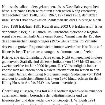
Nun ist also alles anders gekommen, als es Nasrallah versprochen
hatte. Der Nahe Osten wird durch einen neuen Krieg erschüttert,
den sechsten nach 1948, 1956, 1967, 1973 und 1982, der letzten
israelischen Libanon-Invasion. Zählt man die drei Golfkriege hinzu 
1980-1988 Irak/Iran, 1991 Kuwait und 2003 US-Irakinvasion  ist es
der neunte Krieg in 58 Jahren. Im Durchschnitt erlebt die Region
somit alle sechseinhalb Jahre einen Krieg. Nimmt man die 15 Jahre
des libanesischen Bürgerkrieges (1975-1990) hinzu  im Verlaufe
dessen die großen Regionalmächte immer wieder ihre Konflikte auf
libanesischem Territorium austrugen  so kommt man auf zehn
Kriege, alle gut fünfeinhalb Jahre einen. Nicht eingerechnet in diese
grauenvolle Statistik sind die erste Intifada von 1987 bis 93 und die
zweite, welche im Jahr 2000 begann. Der Vollständigkeit halber
könnte man außerdem noch Nassers Intervention im Jemen in den
sechziger Jahren, den Krieg Nordjemen gegen Südjemen von 1994
und den jordanischen Bürgerkrieg von 1970 hinzurechnen (in dem
König Hussein Arafats PLO aus Amman vertrieb).
Überflüssig zu sagen, dass fast alle Konflikte irgendwie miteinander
zusammenhängen, besonders der palästinensische und der
libanesische  und dass weder die von George H. W. Bush 1991