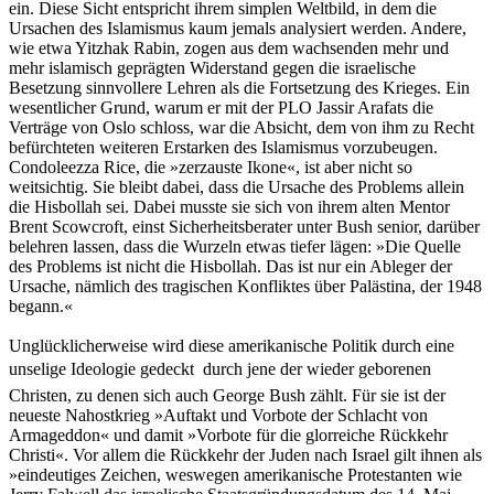
ein. Diese Sicht entspricht ihrem simplen Weltbild, in dem die
Ursachen des Islamismus kaum jemals analysiert werden. Andere,
wie etwa Yitzhak Rabin, zogen aus dem wachsenden mehr und
mehr islamisch geprägten Widerstand gegen die israelische
Besetzung sinnvollere Lehren als die Fortsetzung des Krieges. Ein
wesentlicher Grund, warum er mit der PLO Jassir Arafats die
Verträge von Oslo schloss, war die Absicht, dem von ihm zu Recht
befürchteten weiteren Erstarken des Islamismus vorzubeugen.
Condoleezza Rice, die »zerzauste Ikone«, ist aber nicht so
weitsichtig. Sie bleibt dabei, dass die Ursache des Problems allein
die Hisbollah sei. Dabei musste sie sich von ihrem alten Mentor
Brent Scowcroft, einst Sicherheitsberater unter Bush senior, darüber
belehren lassen, dass die Wurzeln etwas tiefer lägen: »Die Quelle
des Problems ist nicht die Hisbollah. Das ist nur ein Ableger der
Ursache, nämlich des tragischen Konfliktes über Palästina, der 1948
begann.«
Unglücklicherweise wird diese amerikanische Politik durch eine
unselige Ideologie gedeckt  durch jene der wieder geborenen
Christen, zu denen sich auch George Bush zählt. Für sie ist der
neueste Nahostkrieg »Auftakt und Vorbote der Schlacht von
Armageddon« und damit »Vorbote für die glorreiche Rückkehr
Christi«. Vor allem die Rückkehr der Juden nach Israel gilt ihnen als
»eindeutiges Zeichen, weswegen amerikanische Protestanten wie