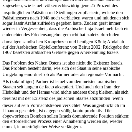
zugesehen, wie Israel  völkerrechtswidrig  jene 25 Prozent des
ursprünglichen Palästina mit Siedlungen zupflasterte, welche den
Palästinensern nach 1948 noch verblieben waren und mit denen sich
sogar Jassir Arafat zufrieden gegeben hatte. Zudem gerät immer
wieder in Vergessenheit, dass die Arabische Liga Israel mehrfach ein
einleuchtendes Friedensangebot gemacht hat  zuletzt durch den
damaligen saudischen Kronprinzen und heutigen König Abdallah
auf der Arabischen Gipfelkonferenz von Beirut 2002: Rückgabe der
1967 besetzten arabischen Gebiete gegen Anerkennung Israels.
Das Problem des Nahen Ostens ist also nicht die Existenz Israels.
Das Problem besteht darin, wie sich der Staat in seine arabische
Umgebung einordnet  ob als Partner oder als regionale Vormacht.
Als (zukünftiger) Partner ist Israel von den meisten arabischen
Staaten seit langem de facto akzeptiert. Und auch dem Iran, der
Hisbollah und der Hamas wird nichts anderes übrig bleiben, als sich
dereinst mit der Existenz des jüdischen Staates abzufinden  wenn
dieser auf sein Vormachtstreben verzichtet. Was augenblicklich im
Libanon geschieht, ist dagegen völlig kontraproduktiv. Die
abgeworfenen Bomben sollen Israels dominierende Position stärken;
den erforderlichen Prozess einer Annäherung werden sie, wieder
einmal, in unerträglicher Weise verlängern.