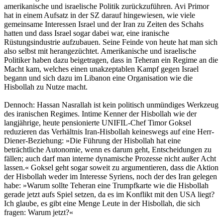
amerikanische und israelische Politik zurückzuführen. Avi Primor
hat in einem Aufsatz in der SZ darauf hingewiesen, wie viele
gemeinsame Interessen Israel und der Iran zu Zeiten des Schahs
hatten und dass Israel sogar dabei war, eine iranische
Rüstungsindustrie aufzubauen. Seine Feinde von heute hat man sich
also selbst mit herangezüchtet. Amerikanische und israelische
Politiker haben dazu beigetragen, dass in Teheran ein Regime an die
Macht kam, welches einen unakzeptablen Kampf gegen Israel
begann und sich dazu im Libanon eine Organisation wie die
Hisbollah zu Nutze macht.
Dennoch: Hassan Nasrallah ist kein politisch unmündiges Werkzeug
des iranischen Regimes. Intime Kenner der Hisbollah wie der
langjährige, heute pensionierte UNIFIL-Chef Timor Goksel
reduzieren das Verhältnis Iran-Hisbollah keineswegs auf eine Herr-
Diener-Beziehung: »Die Führung der Hisbollah hat eine
beträchtliche Autonomie, wenn es darum geht, Entscheidungen zu
fällen; auch darf man interne dynamische Prozesse nicht außer Acht
lassen.« Goksel geht sogar soweit zu argumentieren, dass die Aktion
der Hisbollah weder im Interesse Syriens, noch der des Iran gelegen
habe: »Warum sollte Teheran eine Trumpfkarte wie die Hisbollah
gerade jetzt aufs Spiel setzen, da es im Konflikt mit den USA liegt?
Ich glaube, es gibt eine Menge Leute in der Hisbollah, die sich
fragen: Warum jetzt?«