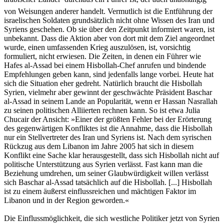
von Weisungen anderer handelt. Vermutlich ist die Entführung der
israelischen Soldaten grundsätzlich nicht ohne Wissen des Iran und
Syriens geschehen. Ob sie über den Zeitpunkt informiert waren, ist
unbekannt. Dass die Aktion aber von dort mit dem Ziel angeordnet
wurde, einen umfassenden Krieg auszulösen, ist, vorsichtig
formuliert, nicht erwiesen. Die Zeiten, in denen ein Führer wie
Hafes al-Assad bei einem Hisbollah-Chef anrufen und bindende
Empfehlungen geben kann, sind jedenfalls lange vorbei. Heute hat
sich die Situation eher gedreht. Natürlich braucht die Hisbollah
Syrien, vielmehr aber gewinnt der geschwächte Präsident Baschar
al-Assad in seinem Lande an Popularität, wenn er Hassan Nasrallah
zu seinen politischen Alliierten rechnen kann. So ist etwa Julia
Chucair der Ansicht: »Einer der größten Fehler bei der Erörterung
des gegenwärtigen Konfliktes ist die Annahme, dass die Hisbollah
nur ein Stellvertreter des Iran und Syriens ist. Nach dem syrischen
Rückzug aus dem Libanon im Jahre 2005 hat sich in diesem
Konflikt eine Sache klar herausgestellt, dass sich Hisbollah nicht auf
politische Unterstützung aus Syrien verlässt. Fast kann man die
Beziehung umdrehen, um seiner Glaubwürdigkeit willen verlässt
sich Baschar al-Assad tatsächlich auf die Hisbollah. [...] Hisbollah
ist zu einem äußerst einflussreichen und mächtigen Faktor im
Libanon und in der Region geworden.«
Die Einflussmöglichkeit, die sich westliche Politiker jetzt von Syrien