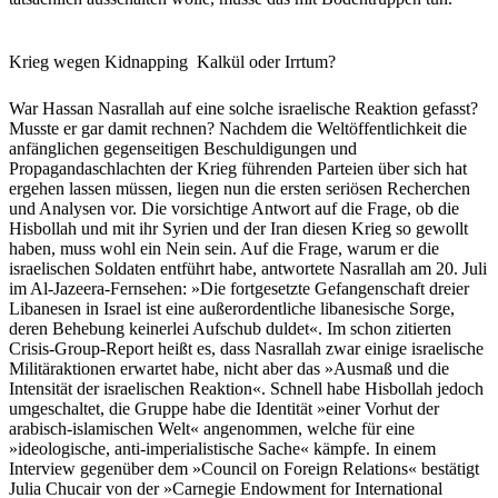
Krieg wegen Kidnapping  Kalkül oder Irrtum?
War Hassan Nasrallah auf eine solche israelische Reaktion gefasst?
Musste er gar damit rechnen? Nachdem die Weltöffentlichkeit die
anfänglichen gegenseitigen Beschuldigungen und
Propagandaschlachten der Krieg führenden Parteien über sich hat
ergehen lassen müssen, liegen nun die ersten seriösen Recherchen
und Analysen vor. Die vorsichtige Antwort auf die Frage, ob die
Hisbollah und mit ihr Syrien und der Iran diesen Krieg so gewollt
haben, muss wohl ein Nein sein. Auf die Frage, warum er die
israelischen Soldaten entführt habe, antwortete Nasrallah am 20. Juli
im Al-Jazeera-Fernsehen: »Die fortgesetzte Gefangenschaft dreier
Libanesen in Israel ist eine außerordentliche libanesische Sorge,
deren Behebung keinerlei Aufschub duldet«. Im schon zitierten
Crisis-Group-Report heißt es, dass Nasrallah zwar einige israelische
Militäraktionen erwartet habe, nicht aber das »Ausmaß und die
Intensität der israelischen Reaktion«. Schnell habe Hisbollah jedoch
umgeschaltet, die Gruppe habe die Identität »einer Vorhut der
arabisch-islamischen Welt« angenommen, welche für eine
»ideologische, anti-imperialistische Sache« kämpfe. In einem
Interview gegenüber dem »Council on Foreign Relations« bestätigt
Julia Chucair von der »Carnegie Endowment for International