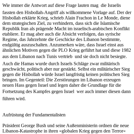
Wie immer die Antwort auf diese Frage lauten mag  die Israelis
fassten den Hisbollah-Angriff als willkommene Vorlage auf. Der der
Hisbollah erklärte Krieg, schrieb Alain Frachon in Le Monde, diene
dem strategischen Ziel, zu verhindern, dass sich die Islamische
Republik Iran als prägende Macht im israelisch-arabischen Konflikt
etabliere. Er mag aber auch die Absicht verfolgen, das syrische
Regime, das Jahrzehnte die Geschicke des Libanon bestimmte,
endgültig auszuschalten. Anzumerken wäre, dass Israel einst aus
ähnlichen Motiven gegen die PLO Krieg geführt hat und diese 1982
aus dem Libanon nach Tunis vertrieb  und sie doch nicht besiegte.
Auch die Hamas wurde durch Israels Schläge zwar militärisch
geschwächt, politisch aber nur gestärkt. Selbst ein militärischer Sieg
gegen die Hisbollah würde Israel langfristig keinen politischen Sieg
bringen. Im Gegenteil: Die Zerstörungen im Libanon erzeugen
neuen Hass gegen Israel und legen daher die Grundlage für die
Fortsetzung des Kampfes gegen Israel  wer auch immer diesen dann
führen wird.
Aufrüstung der Fundamentalisten
Präsident George Bush und seine Außenministerin ordnen die neue
Libanon-Katastrophe in ihren »globalen Krieg gegen den Terror«