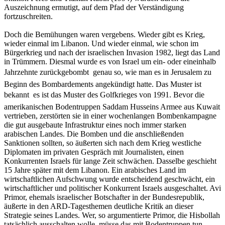
Auszeichnung ermutigt, auf dem Pfad der Verständigung
fortzuschreiten.
Doch die Bemühungen waren vergebens. Wieder gibt es Krieg,
wieder einmal im Libanon. Und wieder einmal, wie schon im
Bürgerkrieg und nach der israelischen Invasion 1982, liegt das Land
in Trümmern. Diesmal wurde es von Israel um ein- oder eineinhalb
Jahrzehnte zurückgebombt  genau so, wie man es in Jerusalem zu
Beginn des Bombardements angekündigt hatte. Das Muster ist
bekannt  es ist das Muster des Golfkrieges von 1991. Bevor die
amerikanischen Bodentruppen Saddam Husseins Armee aus Kuwait
vertrieben, zerstörten sie in einer wochenlangen Bombenkampagne
die gut ausgebaute Infrastruktur eines noch immer starken
arabischen Landes. Die Bomben und die anschließenden
Sanktionen sollten, so äußerten sich nach dem Krieg westliche
Diplomaten im privaten Gespräch mit Journalisten, einen
Konkurrenten Israels für lange Zeit schwächen. Dasselbe geschieht
15 Jahre später mit dem Libanon. Ein arabisches Land im
wirtschaftlichen Aufschwung wurde entscheidend geschwächt, ein
wirtschaftlicher und politischer Konkurrent Israels ausgeschaltet. Avi
Primor, ehemals israelischer Botschafter in der Bundesrepublik,
äußerte in den ARD-Tagesthemen deutliche Kritik an dieser
Strategie seines Landes. Wer, so argumentierte Primor, die Hisbollah
tatsächlich ausschalten wolle, müsse das mit Bodentruppen tun.