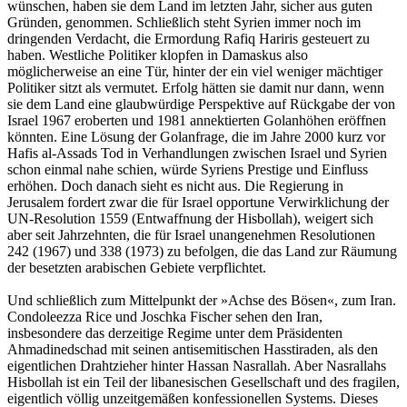
wünschen, haben sie dem Land im letzten Jahr, sicher aus guten
Gründen, genommen. Schließlich steht Syrien immer noch im
dringenden Verdacht, die Ermordung Rafiq Hariris gesteuert zu
haben. Westliche Politiker klopfen in Damaskus also
möglicherweise an eine Tür, hinter der ein viel weniger mächtiger
Politiker sitzt als vermutet. Erfolg hätten sie damit nur dann, wenn
sie dem Land eine glaubwürdige Perspektive auf Rückgabe der von
Israel 1967 eroberten und 1981 annektierten Golanhöhen eröffnen
könnten. Eine Lösung der Golanfrage, die im Jahre 2000 kurz vor
Hafis al-Assads Tod in Verhandlungen zwischen Israel und Syrien
schon einmal nahe schien, würde Syriens Prestige und Einfluss
erhöhen. Doch danach sieht es nicht aus. Die Regierung in
Jerusalem fordert zwar die für Israel opportune Verwirklichung der
UN-Resolution 1559 (Entwaffnung der Hisbollah), weigert sich
aber seit Jahrzehnten, die für Israel unangenehmen Resolutionen
242 (1967) und 338 (1973) zu befolgen, die das Land zur Räumung
der besetzten arabischen Gebiete verpflichtet.
Und schließlich zum Mittelpunkt der »Achse des Bösen«, zum Iran.
Condoleezza Rice und Joschka Fischer sehen den Iran,
insbesondere das derzeitige Regime unter dem Präsidenten
Ahmadinedschad mit seinen antisemitischen Hasstiraden, als den
eigentlichen Drahtzieher hinter Hassan Nasrallah. Aber Nasrallahs
Hisbollah ist ein Teil der libanesischen Gesellschaft und des fragilen,
eigentlich völlig unzeitgemäßen konfessionellen Systems. Dieses