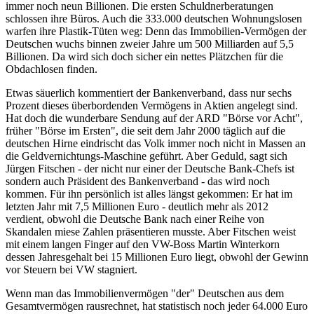
immer noch neun Billionen. Die ersten Schuldnerberatungen
schlossen ihre Büros. Auch die 333.000 deutschen Wohnungslosen
warfen ihre Plastik-Tüten weg: Denn das Immobilien-Vermögen der
Deutschen wuchs binnen zweier Jahre um 500 Milliarden auf 5,5
Billionen. Da wird sich doch sicher ein nettes Plätzchen für die
Obdachlosen finden.
Etwas säuerlich kommentiert der Bankenverband, dass nur sechs
Prozent dieses überbordenden Vermögens in Aktien angelegt sind.
Hat doch die wunderbare Sendung auf der ARD "Börse vor Acht",
früher "Börse im Ersten", die seit dem Jahr 2000 täglich auf die
deutschen Hirne eindrischt das Volk immer noch nicht in Massen an
die Geldvernichtungs-Maschine geführt. Aber Geduld, sagt sich
Jürgen Fitschen - der nicht nur einer der Deutsche Bank-Chefs ist
sondern auch Präsident des Bankenverband - das wird noch
kommen. Für ihn persönlich ist alles längst gekommen: Er hat im
letzten Jahr mit 7,5 Millionen Euro - deutlich mehr als 2012
verdient, obwohl die Deutsche Bank nach einer Reihe von
Skandalen miese Zahlen präsentieren musste. Aber Fitschen weist
mit einem langen Finger auf den VW-Boss Martin Winterkorn
dessen Jahresgehalt bei 15 Millionen Euro liegt, obwohl der Gewinn
vor Steuern bei VW stagniert.
Wenn man das Immobilienvermögen "der" Deutschen aus dem
Gesamtvermögen rausrechnet, hat statistisch noch jeder 64.000 Euro