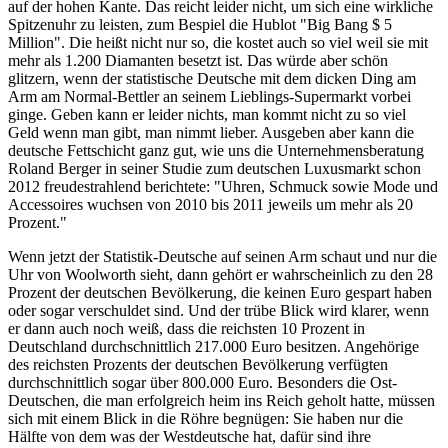
auf der hohen Kante. Das reicht leider nicht, um sich eine wirkliche
Spitzenuhr zu leisten, zum Bespiel die Hublot "Big Bang $ 5
Million". Die heißt nicht nur so, die kostet auch so viel weil sie mit
mehr als 1.200 Diamanten besetzt ist. Das würde aber schön
glitzern, wenn der statistische Deutsche mit dem dicken Ding am
Arm am Normal-Bettler an seinem Lieblings-Supermarkt vorbei
ginge. Geben kann er leider nichts, man kommt nicht zu so viel
Geld wenn man gibt, man nimmt lieber. Ausgeben aber kann die
deutsche Fettschicht ganz gut, wie uns die Unternehmensberatung
Roland Berger in seiner Studie zum deutschen Luxusmarkt schon
2012 freudestrahlend berichtete: "Uhren, Schmuck sowie Mode und
Accessoires wuchsen von 2010 bis 2011 jeweils um mehr als 20
Prozent."
Wenn jetzt der Statistik-Deutsche auf seinen Arm schaut und nur die
Uhr von Woolworth sieht, dann gehört er wahrscheinlich zu den 28
Prozent der deutschen Bevölkerung, die keinen Euro gespart haben
oder sogar verschuldet sind. Und der trübe Blick wird klarer, wenn
er dann auch noch weiß, dass die reichsten 10 Prozent in
Deutschland durchschnittlich 217.000 Euro besitzen. Angehörige
des reichsten Prozents der deutschen Bevölkerung verfügten
durchschnittlich sogar über 800.000 Euro. Besonders die Ost-
Deutschen, die man erfolgreich heim ins Reich geholt hatte, müssen
sich mit einem Blick in die Röhre begnügen: Sie haben nur die
Hälfte von dem was der Westdeutsche hat, dafür sind ihre