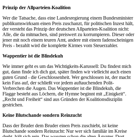
Prinzip der Allparteien-Koalition
Wer die Tatsache, dass eine Landesregierung einem Bundesminister
publikumswirksam einen Preis zuschanzt, für politischen Inzest hält,
der versteht das Prinzip der deutschen Allparteien-Koalition nicht:
Alle, die da mitmachen, sind preiswert zu korrumpieren. Dieser oder
jener mit noch einem teuren Amt, andere mit einem fadenscheinigen
Preis - bezahlt wird die komplette Kirmes vom Steuerzahler.
Wappentier ist die Blindekuh
Wie immer geht es um das Wichtigkeits-Karussell: Du findest mich
gut, dann finde ich dich gut, später finden wir vielleicht auch einen
guten Grund - die Geschlossenheit. Wer geschlossen ist, der macht
kein Fass auf, der schließt vor jedem auftauchenden Polit-
Verbrechen die Augen. Das Wappentier ist die Blindekuh, die
Flagge besteht aus Löchern, die Hymne beginnt mit „Einigkeit“.
„Recht und Freiheit“ sind aus Gründen der Koalitionsdisziplin
gestrichen.
Keine Blutschande sondern Reinzucht
Dass der Bruder dem Bruder einen Preis zuschiebt, ist keine
Blutschande sondern Reinzucht: Nur wer sich familiär im Kreise
dreht, hält sich rein. Das wussten schon die alten Ägypter. Dort