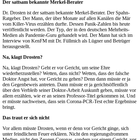
Der sattsam bekannte Merkel-Berater
Dr. Drosten ist der sattsam bekannte Merkel-Berater. Der Spahn-
Ratgeber. Der Mann, der über Monate auf allen Kanälen die Mär
vom Killer-Virus erzählen durfte. Dessen Panik-Zahlen bis heute
veröffentlicht werden. Der Typ, der in den deutschen Mehrheits-
Medien als Pandemie-Guru gehandelt wird. Der Mann hat sich im
Interview von KenFM mit Dr. Füllmich als Lügner und Betrüger
herausgestellt.
Na, klagt Drosten?
Na, klagt Drosten? Geht er vor Gericht, um seine Ehre
wiederherzustellen? Wetten, dass nicht? Wetten, dass der falsche
Doktor Angst hat, vor Gericht zu gehen? Denn dann müsste er ja
den Gegenbeweis antreten. Dann müsste er ja gerichtsöffentlich
über den Verbleib seiner Doktor-Arbeit Auskunft geben, müsste vor
allem erzählen, wie er an seinen Professor-Titel gekommen ist. Und
er müsste nachweisen, dass sein Corona-PCR-Test echte Ergebnisse
bringt.
Das traut er sich nicht
Vor allem müsste Drosten, wenn er denn vor Gericht ginge, sich
unter feindlichem Feuer erklären. Nicht den regierungsfrommen
Medien, nicht den Zeugen Coronas, sondern vor einem Gericht, vor