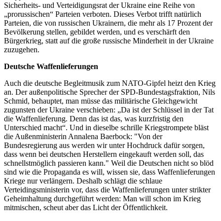
Sicherheits- und Verteidigungsrat der Ukraine eine Reihe von
„prorussischen“ Parteien verboten. Dieses Verbot trifft natürlich
Parteien, die von russischen Ukrainern, die mehr als 17 Prozent der
Bevölkerung stellen, gebildet werden, und es verschärft den
Bürgerkrieg, statt auf die große russische Minderheit in der Ukraine
zuzugehen.
Deutsche Waffenlieferungen
Auch die deutsche Begleitmusik zum NATO-Gipfel heizt den Krieg
an. Der außenpolitische Sprecher der SPD-Bundestagsfraktion, Nils
Schmid, behauptet, man müsse das militärische Gleichgewicht
zugunsten der Ukraine verschieben: „Da ist der Schlüssel in der Tat
die Waffenlieferung. Denn das ist das, was kurzfristig den
Unterschied macht“. Und in dieselbe schrille Kriegstrompete bläst
die Außenministerin Annalena Baerbock: "Von der
Bundesregierung aus werden wir unter Hochdruck dafür sorgen,
dass wenn bei deutschen Herstellern eingekauft werden soll, das
schnellstmöglich passieren kann." Weil die Deutschen nicht so blöd
sind wie die Propaganda es will, wissen sie, dass Waffenlieferungen
Kriege nur verlängern. Deshalb schlägt die schlaue
Verteidingsministerin vor, dass die Waffenlieferungen unter strikter
Geheimhaltung durchgeführt werden: Man will schon im Krieg
mitmischen, scheut aber das Licht der Öffentlichkeit.