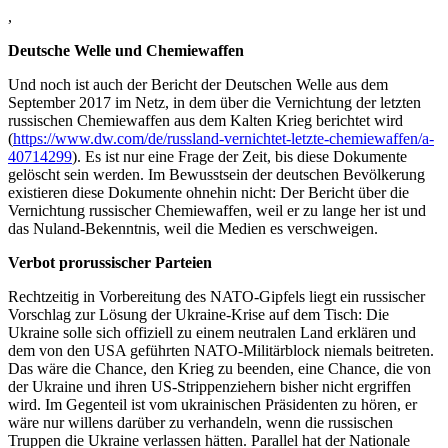
,
Deutsche Welle und Chemiewaffen
Und noch ist auch der Bericht der Deutschen Welle aus dem
September 2017 im Netz, in dem über die Vernichtung der letzten
russischen Chemiewaffen aus dem Kalten Krieg berichtet wird
(
https://www.dw.com/de/russland-vernichtet-letzte-chemiewaffen/a-
40714299
). Es ist nur eine Frage der Zeit, bis diese Dokumente
gelöscht sein werden. Im Bewusstsein der deutschen Bevölkerung
existieren diese Dokumente ohnehin nicht: Der Bericht über die
Vernichtung russischer Chemiewaffen, weil er zu lange her ist und
das Nuland-Bekenntnis, weil die Medien es verschweigen.
Verbot prorussischer Parteien
Rechtzeitig in Vorbereitung des NATO-Gipfels liegt ein russischer
Vorschlag zur Lösung der Ukraine-Krise auf dem Tisch: Die
Ukraine solle sich offiziell zu einem neutralen Land erklären und
dem von den USA geführten NATO-Militärblock niemals beitreten.
Das wäre die Chance, den Krieg zu beenden, eine Chance, die von
der Ukraine und ihren US-Strippenziehern bisher nicht ergriffen
wird. Im Gegenteil ist vom ukrainischen Präsidenten zu hören, er
wäre nur willens darüber zu verhandeln, wenn die russischen
Truppen die Ukraine verlassen hätten. Parallel hat der Nationale