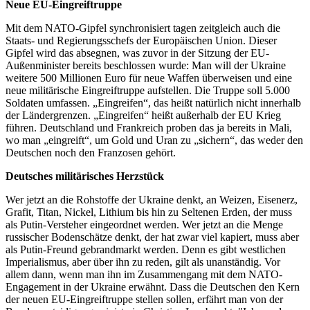
Neue EU-Eingreiftruppe
Mit dem NATO-Gipfel synchronisiert tagen zeitgleich auch die
Staats- und Regierungsschefs der Europäischen Union. Dieser
Gipfel wird das absegnen, was zuvor in der Sitzung der EU-
Außenminister bereits beschlossen wurde: Man will der Ukraine
weitere 500 Millionen Euro für neue Waffen überweisen und eine
neue militärische Eingreiftruppe aufstellen. Die Truppe soll 5.000
Soldaten umfassen. „Eingreifen“, das heißt natürlich nicht innerhalb
der Ländergrenzen. „Eingreifen“ heißt außerhalb der EU Krieg
führen. Deutschland und Frankreich proben das ja bereits in Mali,
wo man „eingreift“, um Gold und Uran zu „sichern“, das weder den
Deutschen noch den Franzosen gehört.
Deutsches militärisches Herzstück
Wer jetzt an die Rohstoffe der Ukraine denkt, an Weizen, Eisenerz,
Grafit, Titan, Nickel, Lithium bis hin zu Seltenen Erden, der muss
als Putin-Versteher eingeordnet werden. Wer jetzt an die Menge
russischer Bodenschätze denkt, der hat zwar viel kapiert, muss aber
als Putin-Freund gebrandmarkt werden. Denn es gibt westlichen
Imperialismus, aber über ihn zu reden, gilt als unanständig. Vor
allem dann, wenn man ihn im Zusammengang mit dem NATO-
Engagement in der Ukraine erwähnt. Dass die Deutschen den Kern
der neuen EU-Eingreiftruppe stellen sollen, erfährt man von der