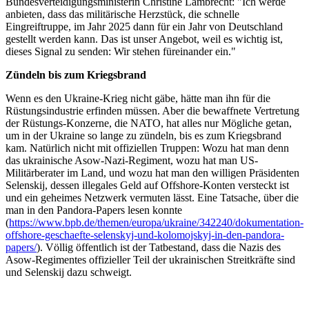
Bundesverteidigungsministerin Christine Lambrecht: "Ich werde
anbieten, dass das militärische Herzstück, die schnelle
Eingreiftruppe, im Jahr 2025 dann für ein Jahr von Deutschland
gestellt werden kann. Das ist unser Angebot, weil es wichtig ist,
dieses Signal zu senden: Wir stehen füreinander ein."
Zündeln bis zum Kriegsbrand
Wenn es den Ukraine-Krieg nicht gäbe, hätte man ihn für die
Rüstungsindustrie erfinden müssen. Aber die bewaffnete Vertretung
der Rüstungs-Konzerne, die NATO, hat alles nur Mögliche getan,
um in der Ukraine so lange zu zündeln, bis es zum Kriegsbrand
kam. Natürlich nicht mit offiziellen Truppen: Wozu hat man denn
das ukrainische Asow-Nazi-Regiment, wozu hat man US-
Militärberater im Land, und wozu hat man den willigen Präsidenten
Selenskij, dessen illegales Geld auf Offshore-Konten versteckt ist
und ein geheimes Netzwerk vermuten lässt. Eine Tatsache, über die
man in den Pandora-Papers lesen konnte
(
https://www.bpb.de/themen/europa/ukraine/342240/dokumentation-
offshore-geschaefte-selenskyj-und-kolomojskyj-in-den-pandora-
papers/
). Völlig öffentlich ist der Tatbestand, dass die Nazis des
Asow-Regimentes offizieller Teil der ukrainischen Streitkräfte sind
und Selenskij dazu schweigt.