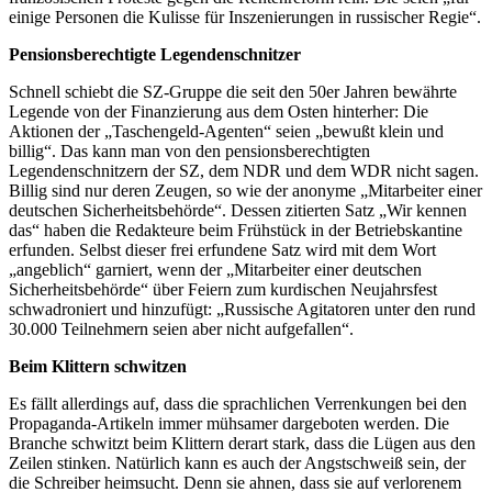
einige Personen die Kulisse für Inszenierungen in russischer Regie“.
Pensionsberechtigte Legendenschnitzer
Schnell schiebt die SZ-Gruppe die seit den 50er Jahren bewährte
Legende von der Finanzierung aus dem Osten hinterher: Die
Aktionen der „Taschengeld-Agenten“ seien „bewußt klein und
billig“. Das kann man von den pensionsberechtigten
Legendenschnitzern der SZ, dem NDR und dem WDR nicht sagen.
Billig sind nur deren Zeugen, so wie der anonyme „Mitarbeiter einer
deutschen Sicherheitsbehörde“. Dessen zitierten Satz „Wir kennen
das“ haben die Redakteure beim Frühstück in der Betriebskantine
erfunden. Selbst dieser frei erfundene Satz wird mit dem Wort
„angeblich“ garniert, wenn der „Mitarbeiter einer deutschen
Sicherheitsbehörde“ über Feiern zum kurdischen Neujahrsfest
schwadroniert und hinzufügt: „Russische Agitatoren unter den rund
30.000 Teilnehmern seien aber nicht aufgefallen“.
Beim Klittern schwitzen
Es fällt allerdings auf, dass die sprachlichen Verrenkungen bei den
Propaganda-Artikeln immer mühsamer dargeboten werden. Die
Branche schwitzt beim Klittern derart stark, dass die Lügen aus den
Zeilen stinken. Natürlich kann es auch der Angstschweiß sein, der
die Schreiber heimsucht. Denn sie ahnen, dass sie auf verlorenem