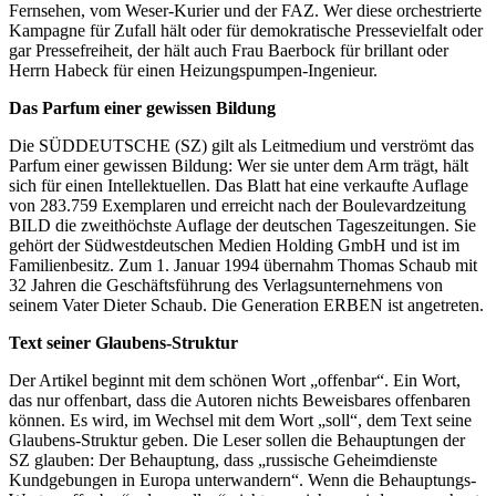
Fernsehen, vom Weser-Kurier und der FAZ. Wer diese orchestrierte
Kampagne für Zufall hält oder für demokratische Pressevielfalt oder
gar Pressefreiheit, der hält auch Frau Baerbock für brillant oder
Herrn Habeck für einen Heizungspumpen-Ingenieur.
Das Parfum einer gewissen Bildung
Die SÜDDEUTSCHE (SZ) gilt als Leitmedium und verströmt das
Parfum einer gewissen Bildung: Wer sie unter dem Arm trägt, hält
sich für einen Intellektuellen. Das Blatt hat eine verkaufte Auflage
von 283.759 Exemplaren und erreicht nach der Boulevardzeitung
BILD die zweithöchste Auflage der deutschen Tageszeitungen. Sie
gehört der Südwestdeutschen Medien Holding GmbH und ist im
Familienbesitz. Zum 1. Januar 1994 übernahm Thomas Schaub mit
32 Jahren die Geschäftsführung des Verlagsunternehmens von
seinem Vater Dieter Schaub. Die Generation ERBEN ist angetreten.
Text seiner Glaubens-Struktur
Der Artikel beginnt mit dem schönen Wort „offenbar“. Ein Wort,
das nur offenbart, dass die Autoren nichts Beweisbares offenbaren
können. Es wird, im Wechsel mit dem Wort „soll“, dem Text seine
Glaubens-Struktur geben. Die Leser sollen die Behauptungen der
SZ glauben: Der Behauptung, dass „russische Geheimdienste
Kundgebungen in Europa unterwandern“. Wenn die Behauptungs-