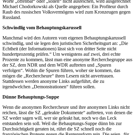
Worte „offenbar“ oder „sollen“ nicht ausreichen, wird ausgerechnet
Michael Chodorkowski als Quelle angegeben: Ein Profiteur durch
Raub des russischen Volksvermögens wird zum Kronzeugen gegen
Russland.
Schwindlig vom Behauptungskarussell
Manchmal wird den Autoren vom eigenen Behauptungskarussell
schwindlig, und sie legen den juristischen Sicherheitsgurt an: „Die
Echtheit (der Informationen) lässt sich von dritter Seite nicht
hundertprozentig prüfen.“ Um wenigstens auf zwei, drei echte
Prozente zu kommen, lässt man eine anonyme Recherchegruppe aus
der SZ, dem NDR und dem WDR auftreten und „Spuren
verfolgen“. Wohin die Spuren führen, woher sie kommen, das
mögen die „Rechercheure“ ihren Lesern nicht anvertrauen.
Stattdessen werden anonyme Links aufgeführt, die zu
irgendwelchen „Demonstrationen“ führen sollen.
Dünne Behauptungs-Suppe
Wenn die anonymen Rechercheure und ihre anonymen Links nicht
reichen, lässt die SZ „geleakte Dokumente“ auftreten, von denen die
SZ weder sagen will, wer sie geleakt hat, noch wo das Leck
entstanden sein soll. Weil die Behauptungs-Suppe dünn bis zur
Durchsichtigkeit geraten ist, rührt die SZ schnell noch die
französischen Proteste gegen die Rentenreform rein. Die seien „für