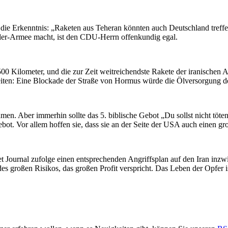
 die Erkenntnis: „Raketen aus Teheran könnten auch Deutschland treffe
der-Armee macht, ist den CDU-Herrn offenkundig egal.
0 Kilometer, und die zur Zeit weitreichendste Rakete der iranischen Ar
iten: Eine Blockade der Straße von Hormus würde die Ölversorgung de
amen. Aber immerhin sollte das 5. biblische Gebot „Du sollst nicht t
ot. Vor allem hoffen sie, dass sie an der Seite der USA auch einen g
 Journal zufolge einen entsprechenden Angriffsplan auf den Iran inzwis
es großen Risikos, das großen Profit verspricht. Das Leben der Opfer i