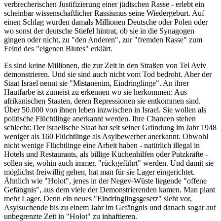
verbrecherischen Justifizierung einer jüdischen Rasse - erlebt ein
scheinbar wissenschaftlicher Rassismus seine Wiedergeburt. Auf
einen Schlag wurden damals Millionen Deutsche oder Polen oder
wo sonst der deutsche Stiefel hintrat, ob sie in die Synagogen
gingen oder nicht, zu "den Anderen", zur "fremden Rasse" zum
Feind des "eigenen Blutes" erklärt.
Es sind keine Millionen, die zur Zeit in den Straßen von Tel Aviv
demonstrieren. Und sie sind auch nicht vom Tod bedroht. Aber der
Staat Israel nennt sie "Mistanenim, Eindringlinge". An ihrer
Hautfarbe ist zumeist zu erkennen wo sie herkommen: Aus
afrikanischen Staaten, deren Repressionen sie entkommen sind.
Über 50.000 von ihnen leben inzwischen in Israel. Sie wollen als
politische Flüchtlinge anerkannt werden. Ihre Chancen stehen
schlecht: Der israelische Staat hat seit seiner Gründung im Jahr 1948
weniger als 160 Flüchtlinge als Asylbewerber anerkannt. Obwohl
nicht wenige Flüchtlinge eine Arbeit haben - natürlich illegal in
Hotels und Restaurants, als billige Küchenhilfen oder Putzkräfte -
sollen sie, wohin auch immer, "rückgeführt" werden. Und damit sie
möglichst freiwillig gehen, hat man für sie Lager eingerichtet.
Ähnlich wie "Holot", jenes in der Negev-Wüste liegende "offene
Gefängnis", aus dem viele der Demonstrierenden kamen. Man plant
mehr Lager. Denn ein neues "Eindringlingsgesetz" sieht vor,
Asylsuchende bis zu einem Jahr im Gefängnis und danach sogar auf
unbegrenzte Zeit in "Holot" zu inhaftieren.