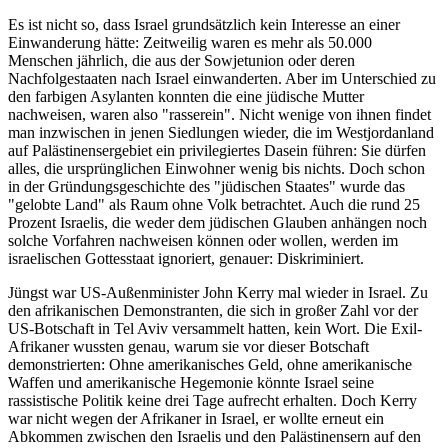
Es ist nicht so, dass Israel grundsätzlich kein Interesse an einer
Einwanderung hätte: Zeitweilig waren es mehr als 50.000
Menschen jährlich, die aus der Sowjetunion oder deren
Nachfolgestaaten nach Israel einwanderten. Aber im Unterschied zu
den farbigen Asylanten konnten die eine jüdische Mutter
nachweisen, waren also "rasserein". Nicht wenige von ihnen findet
man inzwischen in jenen Siedlungen wieder, die im Westjordanland
auf Palästinensergebiet ein privilegiertes Dasein führen: Sie dürfen
alles, die ursprünglichen Einwohner wenig bis nichts. Doch schon
in der Gründungsgeschichte des "jüdischen Staates" wurde das
"gelobte Land" als Raum ohne Volk betrachtet. Auch die rund 25
Prozent Israelis, die weder dem jüdischen Glauben anhängen noch
solche Vorfahren nachweisen können oder wollen, werden im
israelischen Gottesstaat ignoriert, genauer: Diskriminiert.
Jüngst war US-Außenminister John Kerry mal wieder in Israel. Zu
den afrikanischen Demonstranten, die sich in großer Zahl vor der
US-Botschaft in Tel Aviv versammelt hatten, kein Wort. Die Exil-
Afrikaner wussten genau, warum sie vor dieser Botschaft
demonstrierten: Ohne amerikanisches Geld, ohne amerikanische
Waffen und amerikanische Hegemonie könnte Israel seine
rassistische Politik keine drei Tage aufrecht erhalten. Doch Kerry
war nicht wegen der Afrikaner in Israel, er wollte erneut ein
Abkommen zwischen den Israelis und den Palästinensern auf den