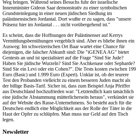
Weg bringen. Während seines Besuchs fuhr der israelische
Innenminister Gideon Saar demonstrativ zu einer symbolischen
Grundsteinlegung in einer neuen jüdischen Siedlung im
palästinensischen Jordantal. Dort wußte er zu sagen, dass "unsere
Präsenz hier im Jordantal . . . nicht vorübergehend ist."
Es scheint, dass die Hoffnungen der Palästinenser auf Kerrys
Vermittlungsbemühungen vergeblich sind. Aber es bliebe ihnen ein
Ausweg: Im schweizerischen Ort Baar wartet eine Chance für
diejenigen, die falscher Abkunft sind: Die "iGENEA AG" bietet
Gentests an und ist spezialisiert auf die Frage "Sind Sie Jude?
Haben Sie jüdische Wurzeln? Sind Sie Aschkenase oder Sepharde?
Sind Sie ein Levi oder ein Cohen?". Die Tests kosten zwischen 199
Euro (Basic) und 1.999 Euro (Expert). Unklar ist, ob der teurere
Test den Probanden vielleicht zu einem besseren Juden macht als
der billige Basis-Tarif. Sicher ist, dass zum Beispiel Anja Pfeiffer
aus Deutschland hochzufrieden war: "Letztendlich kam tatsächlich
eine jüdische Abstammung mütterlicherseits heraus", verkündet sie
auf der Website des Rasse-Unternehmens. So besteht auch für die
Deutschen endlich eine Möglichkeit aus der Rolle der Täter in die
Haut der Opfer zu schlüpfen. Man muss nur Geld auf den Tisch
legen.
Newsletter