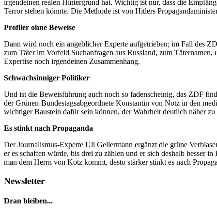
irgendeinen realen Hintergrund hat. Wichtig ist nur, dass die Empfä
Terror stehen könnte. Die Methode ist von Hitlers Propagandaminister
Profiler ohne Beweise
Dann wird noch ein angeblicher Experte aufgetrieben; im Fall des ZD
zum Täter im Vorfeld Suchanfragen aus Russland, zum Täternamen, un
Expertise noch irgendeinen Zusammenhang.
Schwachsinniger Politiker
Und ist die Beweisführung auch noch so fadenscheinig, das ZDF find
der Grünen-Bundestagsabgeordnete Konstantin von Notz in den mediale
wichtiger Baustein dafür sein können, der Wahrheit deutlich näher zu
Es stinkt nach Propaganda
Der Journalismus-Experte Uli Gellermann ergänzt die grüne Verblasenhe
er es schaffen würde, bis drei zu zählen und er sich deshalb besser i
man dem Herrn von Kotz kommt, desto stärker stinkt es nach Propag
Newsletter
Dran bleiben...