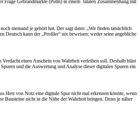
t der Frage Gebrandmarkte (Putin) in einem fatalen Zusammenhang mit
och niemand je gehört hat. Der sagt dann: „Wir finden tatsächlich
n Deutsch kann der „Profiler“ nix beweisen; weder seine angebliche
 Verdacht einen Anschein von Wahrheit verleihen soll. Deshalb bläst
n Spuren und die Auswertung und Analyse dieser digitalen Spuren ein
dass Herr von Notz eine digitale Spur nicht mal erkennen könnte, wenn
ine Bausteine nicht in die Nähe der Wahrheit bringen. Denn je näher