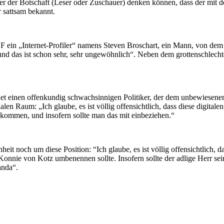
nger der Botschaft (Leser oder Zuschauer) denken können, dass der mi
 sattsam bekannt.
F ein „Internet-Profiler“ namens Steven Broschart, ein Mann, von dem n
d das ist schon sehr, sehr ungewöhnlich“. Neben dem grottenschlechte
et einen offenkundig schwachsinnigen Politiker, der dem unbewiesenen
n Raum: „Ich glaube, es ist völlig offensichtlich, dass diese digitale
 kommen, und insofern sollte man das mit einbeziehen.“
it noch um diese Position: “Ich glaube, es ist völlig offensichtlich, 
n Konnie von Kotz umbenennen sollte. Insofern sollte der adlige Herr se
anda“.