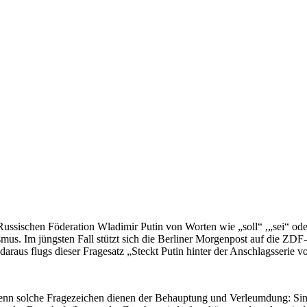
ussischen Föderation Wladimir Putin von Worten wie „soll“ ,„sei“ ode
s. Im jüngsten Fall stützt sich die Berliner Morgenpost auf die ZDF
raus flugs dieser Fragesatz „Steckt Putin hinter der Anschlagsserie v
n solche Fragezeichen dienen der Behauptung und Verleumdung: Sind di