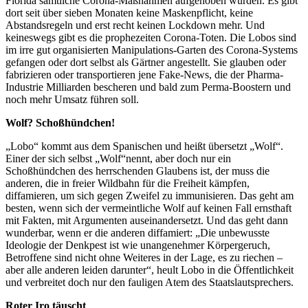
Florida sämtliche Corona-Maßnahmen aufgehoben wurden. Es gibt
dort seit über sieben Monaten keine Maskenpflicht, keine
Abstandsregeln und erst recht keinen Lockdown mehr. Und
keineswegs gibt es die prophezeiten Corona-Toten. Die Lobos sind
im irre gut organisierten Manipulations-Garten des Corona-Systems
gefangen oder dort selbst als Gärtner angestellt. Sie glauben oder
fabrizieren oder transportieren jene Fake-News, die der Pharma-
Industrie Milliarden bescheren und bald zum Perma-Boostern und
noch mehr Umsatz führen soll.
Wolf? Schoßhündchen!
„Lobo“ kommt aus dem Spanischen und heißt übersetzt „Wolf“.
Einer der sich selbst „Wolf“nennt, aber doch nur ein
Schoßhündchen des herrschenden Glaubens ist, der muss die
anderen, die in freier Wildbahn für die Freiheit kämpfen,
diffamieren, um sich gegen Zweifel zu immunisieren. Das geht am
besten, wenn sich der vermeintliche Wolf auf keinen Fall ernsthaft
mit Fakten, mit Argumenten auseinandersetzt. Und das geht dann
wunderbar, wenn er die anderen diffamiert: „Die unbewusste
Ideologie der Denkpest ist wie unangenehmer Körpergeruch,
Betroffene sind nicht ohne Weiteres in der Lage, es zu riechen –
aber alle anderen leiden darunter“, heult Lobo in die Öffentlichkeit
und verbreitet doch nur den fauligen Atem des Staatslautsprechers.
Roter Iro täuscht