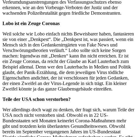
Verleumdungsanstrengungen des Verfassungsschutzes ebenso
erkennen, wie an den Vorbeuge-Verboten der Justiz und der
wachsenden Polizeibrutalität gegen friedliche Demonstranten.
Lobo ist ein Zeuge Coronas
Weil solche wie Lobo einfach nichts Beweisbarer haben, fantasieren
sie von einer „Denkpest“. Die „Denkpest ist, was passiert, wenn ein
Mensch sich in den Gedankenirrgärten von Fake News und
Verschwörungstheorien verläuft.“ Lobo sollte sich keine Sorgen
machen: Irgendwas mit „Denken“ kann ihn nicht erreichen. Er ist
ein Zeuge Coronas, da reicht der Glaube an Karl Lauterbach zum
Beispiel allemal. Denn wer den Lauterbachs in Medien und Politik
glaubt, der Panik-Erzählung, die dem jeweiligen Virus tödliche
Eigenschaften andichtet, der ist verschlossen für jeden Gedanken,
der einen Zweifel an der Virus-Legende in sich trägt. Ein kleiner
Zweifel könnte ja das ganze Glaubensgebäude einreißen.
Teile der USA schon verstorben?
Wer allerdings doch wagt zu denken, der fragt sich, warum Teile der
USA noch nicht verstorben sind. Obwohl es in 22 US-
Bundesstaaten seit Monaten keinerlei Corona-Maßnahmen mehr
gibt und trotzdem kein überlastetes Gesundheitswesen. Obwohl
bereits im September vergangenen Jahres im US-Bundesstaat