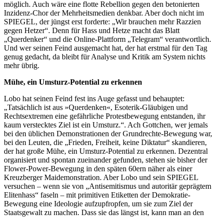
möglich. Auch wäre eine flotte Rebellion gegen den betonierten
Inzidenz-Chor der Mehrheitsmedien denkbar. Aber doch nicht im
SPIEGEL, der jüngst erst forderte: „Wir brauchen mehr Razzien
gegen Hetzer“. Denn für Hass und Hetze macht das Blatt
„Querdenker“ und die Online-Plattform „Telegram“ verantwortlich.
Und wer seinen Feind ausgemacht hat, der hat erstmal für den Tag
genug gedacht, da bleibt für Analyse und Kritik am System nichts
mehr übrig.
Mühe, ein Umsturz-Potential zu erkennen
Lobo hat seinen Feind fest ins Auge gefasst und behauptet:
„Tatsächlich ist aus »Querdenken«, Esoterik-Gläubigen und
Rechtsextremen eine gefährliche Protestbewegung entstanden, ihr
kaum verstecktes Ziel ist ein Umsturz.“. Ach Gottchen, wer jemals
bei den üblichen Demonstrationen der Grundrechte-Bewegung war,
bei den Leuten, die „Frieden, Freiheit, keine Diktatur“ skandieren,
der hat große Mühe, ein Umsturz-Potential zu erkennen. Dezentral
organisiert und spontan zueinander gefunden, stehen sie bisher der
Flower-Power-Bewegung in den späten 60ern näher als einer
Kreuzberger Maidemonstration. Aber Lobo und sein SPIEGEL
versuchen – wenn sie von „Antisemitismus und autoritär geprägtem
Elitenhass“ faseln – mit primitiven Etiketten der Demokratie-
Bewegung eine Ideologie aufzupfropfen, um sie zum Ziel der
Staatsgewalt zu machen. Dass sie das längst ist, kann man an den