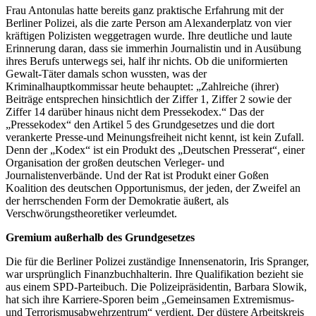
Frau Antonulas hatte bereits ganz praktische Erfahrung mit der
Berliner Polizei, als die zarte Person am Alexanderplatz von vier
kräftigen Polizisten weggetragen wurde. Ihre deutliche und laute
Erinnerung daran, dass sie immerhin Journalistin und in Ausübung
ihres Berufs unterwegs sei, half ihr nichts. Ob die uniformierten
Gewalt-Täter damals schon wussten, was der
Kriminalhauptkommissar heute behauptet: „Zahlreiche (ihrer)
Beiträge entsprechen hinsichtlich der Ziffer 1, Ziffer 2 sowie der
Ziffer 14 darüber hinaus nicht dem Pressekodex.“ Das der
„Pressekodex“ den Artikel 5 des Grundgesetzes und die dort
verankerte Presse-und Meinungsfreiheit nicht kennt, ist kein Zufall.
Denn der „Kodex“ ist ein Produkt des „Deutschen Presserat“, einer
Organisation der großen deutschen Verleger- und
Journalistenverbände. Und der Rat ist Produkt einer Goßen
Koalition des deutschen Opportunismus, der jeden, der Zweifel an
der herrschenden Form der Demokratie äußert, als
Verschwörungstheoretiker verleumdet.
Gremium außerhalb des Grundgesetzes
Die für die Berliner Polizei zuständige Innensenatorin, Iris Spranger,
war ursprünglich Finanzbuchhalterin. Ihre Qualifikation bezieht sie
aus einem SPD-Parteibuch. Die Polizeipräsidentin, Barbara Slowik,
hat sich ihre Karriere-Sporen beim „Gemeinsamen Extremismus-
und Terrorismusabwehrzentrum“ verdient. Der düstere Arbeitskreis