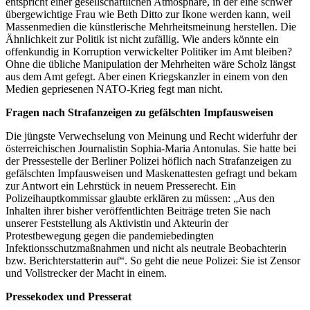
entspricht einer gesellschaftlichen Atmosphäre, in der eine schwer
übergewichtige Frau wie Beth Ditto zur Ikone werden kann, weil
Massenmedien die künstlerische Mehrheitsmeinung herstellen. Die
Ähnlichkeit zur Politik ist nicht zufällig. Wie anders könnte ein
offenkundig in Korruption verwickelter Politiker im Amt bleiben?
Ohne die übliche Manipulation der Mehrheiten wäre Scholz längst
aus dem Amt gefegt. Aber einen Kriegskanzler in einem von den
Medien gepriesenen NATO-Krieg fegt man nicht.
Fragen nach Strafanzeigen zu gefälschten Impfausweisen
Die jüngste Verwechselung von Meinung und Recht widerfuhr der
österreichischen Journalistin Sophia-Maria Antonulas. Sie hatte bei
der Pressestelle der Berliner Polizei höflich nach Strafanzeigen zu
gefälschten Impfausweisen und Maskenattesten gefragt und bekam
zur Antwort ein Lehrstück in neuem Presserecht. Ein
Polizeihauptkommissar glaubte erklären zu müssen: „Aus den
Inhalten ihrer bisher veröffentlichten Beiträge treten Sie nach
unserer Feststellung als Aktivistin und Akteurin der
Protestbewegung gegen die pandemiebedingten
Infektionsschutzmaßnahmen und nicht als neutrale Beobachterin
bzw. Berichterstatterin auf“. So geht die neue Polizei: Sie ist Zensor
und Vollstrecker der Macht in einem.
Pressekodex und Presserat