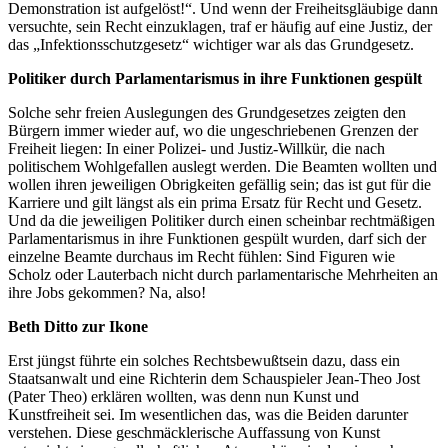
Demonstration ist aufgelöst!“. Und wenn der Freiheitsgläubige dann
versuchte, sein Recht einzuklagen, traf er häufig auf eine Justiz, der
das „Infektionsschutzgesetz“ wichtiger war als das Grundgesetz.
Politiker durch Parlamentarismus in ihre Funktionen gespült
Solche sehr freien Auslegungen des Grundgesetzes zeigten den
Bürgern immer wieder auf, wo die ungeschriebenen Grenzen der
Freiheit liegen: In einer Polizei- und Justiz-Willkür, die nach
politischem Wohlgefallen auslegt werden. Die Beamten wollten und
wollen ihren jeweiligen Obrigkeiten gefällig sein; das ist gut für die
Karriere und gilt längst als ein prima Ersatz für Recht und Gesetz.
Und da die jeweiligen Politiker durch einen scheinbar rechtmäßigen
Parlamentarismus in ihre Funktionen gespült wurden, darf sich der
einzelne Beamte durchaus im Recht fühlen: Sind Figuren wie
Scholz oder Lauterbach nicht durch parlamentarische Mehrheiten an
ihre Jobs gekommen? Na, also!
Beth Ditto zur Ikone
Erst jüngst führte ein solches Rechtsbewußtsein dazu, dass ein
Staatsanwalt und eine Richterin dem Schauspieler Jean-Theo Jost
(Pater Theo) erklären wollten, was denn nun Kunst und
Kunstfreiheit sei. Im wesentlichen das, was die Beiden darunter
verstehen. Diese geschmäcklerische Auffassung von Kunst