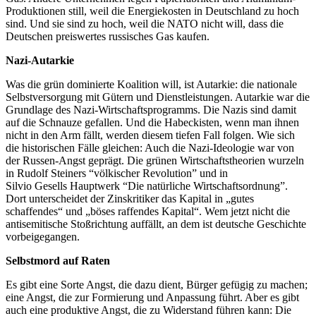
Produktionen still, weil die Energiekosten in Deutschland zu hoch
sind. Und sie sind zu hoch, weil die NATO nicht will, dass die
Deutschen preiswertes russisches Gas kaufen.
Nazi-Autarkie
Was die grün dominierte Koalition will, ist Autarkie: die nationale
Selbstversorgung mit Gütern und Dienstleistungen. Autarkie war die
Grundlage des Nazi-Wirtschaftsprogramms. Die Nazis sind damit
auf die Schnauze gefallen. Und die Habeckisten, wenn man ihnen
nicht in den Arm fällt, werden diesem tiefen Fall folgen. Wie sich
die historischen Fälle gleichen: Auch die Nazi-Ideologie war von
der Russen-Angst geprägt. Die grünen Wirtschaftstheorien wurzeln
in Rudolf Steiners “völkischer Revolution” und in
Silvio Gesells Hauptwerk “Die natürliche Wirtschaftsordnung”.
Dort unterscheidet der Zinskritiker das Kapital in „gutes
schaffendes“ und „böses raffendes Kapital“. Wem jetzt nicht die
antisemitische Stoßrichtung auffällt, an dem ist deutsche Geschichte
vorbeigegangen.
Selbstmord auf Raten
Es gibt eine Sorte Angst, die dazu dient, Bürger gefügig zu machen;
eine Angst, die zur Formierung und Anpassung führt. Aber es gibt
auch eine produktive Angst, die zu Widerstand führen kann: Die