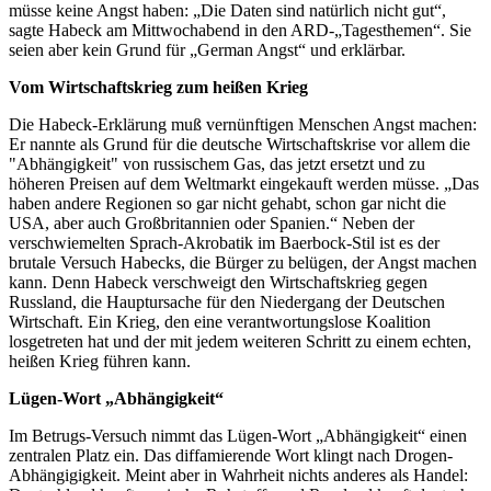
müsse keine Angst haben: „Die Daten sind natürlich nicht gut“,
sagte Habeck am Mittwochabend in den ARD-„Tagesthemen“. Sie
seien aber kein Grund für „German Angst“ und erklärbar.
Vom Wirtschaftskrieg zum heißen Krieg
Die Habeck-Erklärung muß vernünftigen Menschen Angst machen:
Er nannte als Grund für die deutsche Wirtschaftskrise vor allem die
"Abhängigkeit" von russischem Gas, das jetzt ersetzt und zu
höheren Preisen auf dem Weltmarkt eingekauft werden müsse. „Das
haben andere Regionen so gar nicht gehabt, schon gar nicht die
USA, aber auch Großbritannien oder Spanien.“ Neben der
verschwiemelten Sprach-Akrobatik im Baerbock-Stil ist es der
brutale Versuch Habecks, die Bürger zu belügen, der Angst machen
kann. Denn Habeck verschweigt den Wirtschaftskrieg gegen
Russland, die Hauptursache für den Niedergang der Deutschen
Wirtschaft. Ein Krieg, den eine verantwortungslose Koalition
losgetreten hat und der mit jedem weiteren Schritt zu einem echten,
heißen Krieg führen kann.
Lügen-Wort „Abhängigkeit“
Im Betrugs-Versuch nimmt das Lügen-Wort „Abhängigkeit“ einen
zentralen Platz ein. Das diffamierende Wort klingt nach Drogen-
Abhängigigkeit. Meint aber in Wahrheit nichts anderes als Handel: