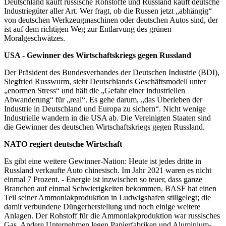
Deutschland kauft russische Rohstoffe und Russland kauft deutsche
Industriegüter aller Art. Wer fragt, ob die Russen jetzt „abhängig“
von deutschen Werkzeugmaschinen oder deutschen Autos sind, der
ist auf dem richtigen Weg zur Entlarvung des grünen
Moralgeschwätzes.
USA - Gewinner des Wirtschaftskriegs gegen Russland
Der Präsident des Bundesverbandes der Deutschen Industrie (BDI),
Siegfried Russwurm, sieht Deutschlands Geschäftsmodell unter
„enormen Stress“ und hält die „Gefahr einer industriellen
Abwanderung“ für „real“. Es gehe darum, „das Überleben der
Industrie in Deutschland und Europa zu sichern“. Nicht wenige
Industrielle wandern in die USA ab. Die Vereinigten Staaten sind
die Gewinner des deutschen Wirtschaftskriegs gegen Russland.
NATO regiert deutsche Wirtschaft
Es gibt eine weitere Gewinner-Nation: Heute ist jedes dritte in
Russland verkaufte Auto chinesisch. Im Jahr 2021 waren es nicht
einmal 7 Prozent. - Energie ist inzwischen so teuer, dass ganze
Branchen auf einmal Schwierigkeiten bekommen. BASF hat einen
Teil seiner Ammoniakproduktion in Ludwigshafen stillgelegt; die
damit verbundene Düngerherstellung und noch einige weitere
Anlagen. Der Rohstoff für die Ammoniakproduktion war russisches
Gas. Andere Unternehmen legen Papierfabriken und Aluminium-