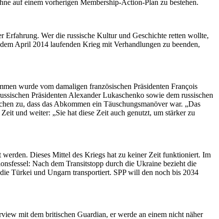
ohne auf einem vorherigen Membership-Action-Plan zu bestehen.
 Erfahrung. Wer die russische Kultur und Geschichte retten wollte,
it dem April 2014 laufenden Krieg mit Verhandlungen zu beenden,
ommen wurde vom damaligen französischen Präsidenten François
russischen Präsidenten Alexander Lukaschenko sowie dem russischen
wischen zu, dass das Abkommen ein Täuschungsmanöver war. „Das
t und weiter: „Sie hat diese Zeit auch genutzt, um stärker zu
erden. Dieses Mittel des Kriegs hat zu keiner Zeit funktioniert. Im
ionsfessel: Nach dem Transitstopp durch die Ukraine bezieht die
 die Türkei und Ungarn transportiert. SPP will den noch bis 2034
erview mit dem britischen Guardian, er werde an einem nicht näher