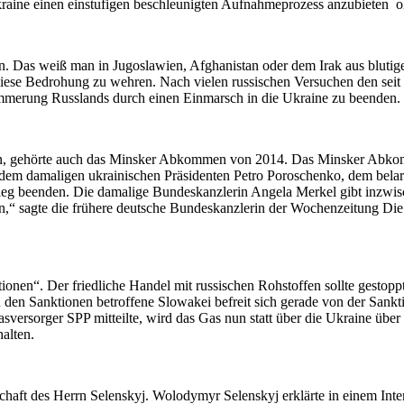
raine einen einstufigen beschleunigten Aufnahmeprozess anzubieten 
. Das weiß man in Jugoslawien, Afghanistan oder dem Irak aus blutiger
en diese Bedrohung zu wehren. Nach vielen russischen Versuchen den se
ammerung Russlands durch einen Einmarsch in die Ukraine zu beenden.
nden, gehörte auch das Minsker Abkommen von 2014. Das Minsker Abk
dem damaligen ukrainischen Präsidenten Petro Poroschenko, dem bela
 Krieg beenden. Die damalige Bundeskanzlerin Angela Merkel gibt inz
sagte die frühere deutsche Bundeskanzlerin der Wochenzeitung Die Zei
en“. Der friedliche Handel mit russischen Rohstoffen sollte gestoppt w
n den Sanktionen betroffene Slowakei befreit sich gerade von der Sankt
versorger SPP mitteilte, wird das Gas nun statt über die Ukraine über
alten.
tschaft des Herrn Selenskyj. Wolodymyr Selenskyj erklärte in einem Int