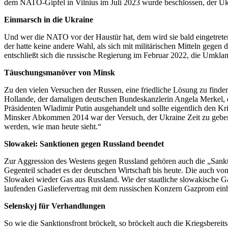
dem NATO-Gipfel in Vilnius im Juli 2023 wurde beschlossen, der Uk
Einmarsch in die Ukraine
Und wer die NATO vor der Haustür hat, dem wird sie bald eingetreten
der hatte keine andere Wahl, als sich mit militärischen Mitteln geg
entschließt sich die russische Regierung im Februar 2022, die Umkl
Täuschungsmanöver von Minsk
Zu den vielen Versuchen der Russen, eine friedliche Lösung zu fi
Hollande, der damaligen deutschen Bundeskanzlerin Angela Merkel, 
Präsidenten Wladimir Putin ausgehandelt und sollte eigentlich den
Minsker Abkommen 2014 war der Versuch, der Ukraine Zeit zu geben,“ 
werden, wie man heute sieht.“
Slowakei: Sanktionen gegen Russland beendet
Zur Aggression des Westens gegen Russland gehören auch die „Sanktion
Gegenteil schadet es der deutschen Wirtschaft bis heute. Die auch vo
Slowakei wieder Gas aus Russland. Wie der staatliche slowakische Gas
laufenden Gasliefervertrag mit dem russischen Konzern Gazprom einh
Selenskyj für Verhandlungen
So wie die Sanktionsfront bröckelt, so bröckelt auch die Kriegsberei