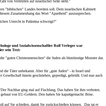
hl von Verletzten auf israelischer Seite steht."
en "biblischen" Landes bereiten soll. Dem israelischen Kabinett
, in diesem Zusammenhang das Wort "Apartheid" auszusprechen.
chen Unrecht in Palästina schweigt?"
chologe und Sozialwissenschaftler Rolf Verleger war
er sein Text:
ie "guten Christenmenschen“ die Juden als blutrünstige Monster dar.
nd die Täter unbekannt. Aber für „gute Juden“ - in Israel und
er Gesellschaft hinein geschrieben, gepredigt, gebrüllt. Und nun auch
"Der Nachbar ging mal auf Fischfang. Das haben Sie ihm verboten.
en – gebaut von EU-Geldern. Den haben Sie kaputtgemacht: Böse.
soll auf Sie schießen, damit Sie zurückschießen können. Das tat er