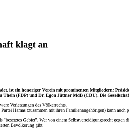
aft klagt an
, ist ein honoriger Verein mit prominenten Mitgliedern: Präsident 
a Thein (FDP) und Dr. Egon Jüttner MdB (CDU). Die Gesellschaft h
hwere Verletzungen des Völkerrechts.
n Partei Hamas (zusammen mit ihren Familienangehörigen) kann auch pol
s "besetztes Gebiet". Wer von einem Selbstverteidigungsrecht gegen di
kerten Bevölkerung gibt.