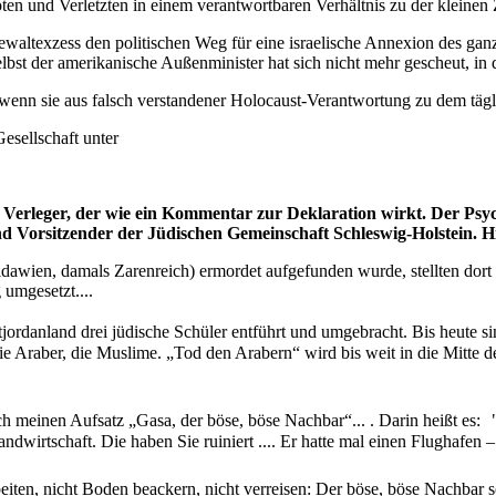
en und Verletzten in einem verantwortbaren Verhältnis zu der kleinen Za
ewaltexzess den politischen Weg für eine israelische Annexion des ganz
 Selbst der amerikanische Außenminister hat sich nicht mehr gescheut
nn sie aus falsch verstandener Holocaust-Verantwortung zu dem tägli
esellschaft unter
lf Verleger, der wie ein Kommentar zur Deklaration wirkt. Der Psy
d Vorsitzender der Jüdischen Gemeinschaft Schleswig-Holstein. Hi
wien, damals Zarenreich) ermordet aufgefunden wurde, stellten dort d
 umgesetzt....
jordanland drei jüdische Schüler entführt und umgebracht. Bis heute si
ie Araber, die Muslime. „Tod den Arabern“ wird bis weit in die Mitte d
 meinen Aufsatz „Gasa, der böse, böse Nachbar“... . Darin heißt es: 
Landwirtschaft. Die haben Sie ruiniert .... Er hatte mal einen Flughaf
beiten, nicht Boden beackern, nicht verreisen: Der böse, böse Nachbar 