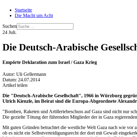
Startseite
Die Macht um Acht
Suchen
24
Juli.
Die Deutsch-Arabische Gesellsch
Empörte Deklaration zum Israel / Gaza Krieg
Autor:
Uli Gellermann
Datum:
24.07.2014
Artikel teilen
Die "Deutsch-Arabische Gesellschaft", 1966 in Würzburg gegründet
Ulrich Kienzle, im Beirat sind die Europa-Abgeordnete Alexandr
"Bomben, Raketen und Artilleriebeschuss auf Gaza sind nicht nur sc
Die gezielte Tötung der führenden Mitglieder der in Gaza regierende
Mit guten Gründen betrachtet die westliche Welt Gaza nach wie vor al
ob es nicht ein Selbstverteidigungsrecht der dort mit Gewalt eingeker