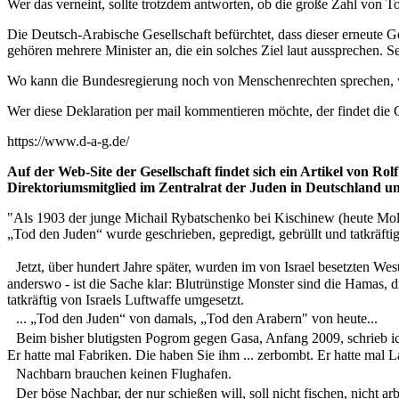
Wer das verneint, sollte trotzdem antworten, ob die große Zahl von Tot
Die Deutsch-Arabische Gesellschaft befürchtet, dass dieser erneute G
gehören mehrere Minister an, die ein solches Ziel laut aussprechen.
Wo kann die Bundesregierung noch von Menschenrechten sprechen, we
Wer diese Deklaration per mail kommentieren möchte, der findet die G
https://www.d-a-g.de/
Auf der Web-Site der Gesellschaft findet sich ein Artikel von Ro
Direktoriumsmitglied im Zentralrat der Juden in Deutschland un
"Als 1903 der junge Michail Rybatschenko bei Kischinew (heute Molda
„Tod den Juden“ wurde geschrieben, gepredigt, gebrüllt und tatkräftig
Jetzt, über hundert Jahre später, wurden im von Israel besetzten West
anderswo - ist die Sache klar: Blutrünstige Monster sind die Hamas, d
tatkräftig von Israels Luftwaffe umgesetzt.
... „Tod den Juden“ von damals, „Tod den Arabern" von heute...
Beim bisher blutigsten Pogrom gegen Gasa, Anfang 2009, schrieb ich
Er hatte mal Fabriken. Die haben Sie ihm ... zerbombt. Er hatte mal 
Nachbarn brauchen keinen Flughafen.
Der böse Nachbar, der nur schießen will, soll nicht fischen, nicht ar