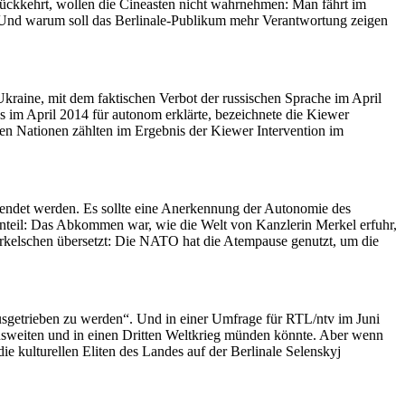
urückkehrt, wollen die Cineasten nicht wahrnehmen: Man fährt im
. Und warum soll das Berlinale-Publikum mehr Verantwortung zeigen
kraine, mit dem faktischen Verbot der russischen Sprache im April
s im April 2014 für autonom erklärte, bezeichnete die Kiewer
en Nationen zählten im Ergebnis der Kiewer Intervention im
eendet werden. Es sollte eine Anerkennung der Autonomie des
nteil: Das Abkommen war, wie die Welt von Kanzlerin Merkel erfuhr,
erkelschen übersetzt: Die NATO hat die Atempause genutzt, um die
usgetrieben zu werden“. Und in einer Umfrage für RTL/ntv im Juni
ausweiten und in einen Dritten Weltkrieg münden könnte. Aber wenn
e kulturellen Eliten des Landes auf der Berlinale Selenskyj