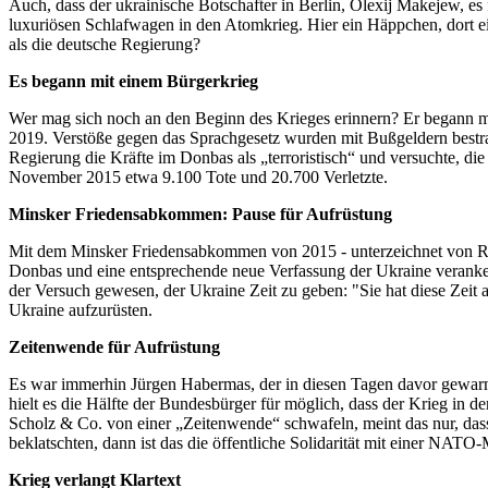
Auch, dass der ukrainische Botschafter in Berlin, Olexij Makejew, e
luxuriösen Schlafwagen in den Atomkrieg. Hier ein Häppchen, dort e
als die deutsche Regierung?
Es begann mit einem Bürgerkrieg
Wer mag sich noch an den Beginn des Krieges erinnern? Er begann mi
2019. Verstöße gegen das Sprachgesetz wurden mit Bußgeldern bestraf
Regierung die Kräfte im Donbas als „terroristisch“ und versuchte, 
November 2015 etwa 9.100 Tote und 20.700 Verletzte.
Minsker Friedensabkommen: Pause für Aufrüstung
Mit dem Minsker Friedensabkommen von 2015 - unterzeichnet von Rus
Donbas und eine entsprechende neue Verfassung der Ukraine veranke
der Versuch gewesen, der Ukraine Zeit zu geben: "Sie hat diese Zei
Ukraine aufzurüsten.
Zeitenwende für Aufrüstung
Es war immerhin Jürgen Habermas, der in diesen Tagen davor gewarnt
hielt es die Hälfte der Bundesbürger für möglich, dass der Krieg i
Scholz & Co. von einer „Zeitenwende“ schwafeln, meint das nur, dass
beklatschten, dann ist das die öffentliche Solidarität mit einer NATO-
Krieg verlangt Klartext