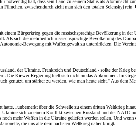
s für notwendig hält, dass sein Land zu seinem Status als Atommacht z
in Filmchen, zwischendurch zieht man sich den totalen Selenskyj rein
t einem Bürgerkrieg gegen die russischsprachige Bevölkerung in der U
t. Als sich die mehrheitlich russischsprachige Bevölkerung des Donba
die Autonomie-Bewegung mit Waffengewalt zu unterdrücken. Die Vereint
sland, der Ukraine, Frankreich und Deutschland - sollte der Krieg b
rn. Die Kiewer Regierung hielt sich nicht an das Abkommen. Im Gege
t auch genutzt, um stärker zu werden, wie man heute sieht." Aus dem M
 hatte, „unbemerkt über die Schwelle zu einem dritten Weltkrieg hina
n der Ukraine sich zu einem Konflikt zwischen Russland und der NATO 
 noch mehr Waffen in die Ukraine geliefert werden sollen. Und wenn di
Marionette, die uns alle dem nächsten Weltkrieg näher bringt.